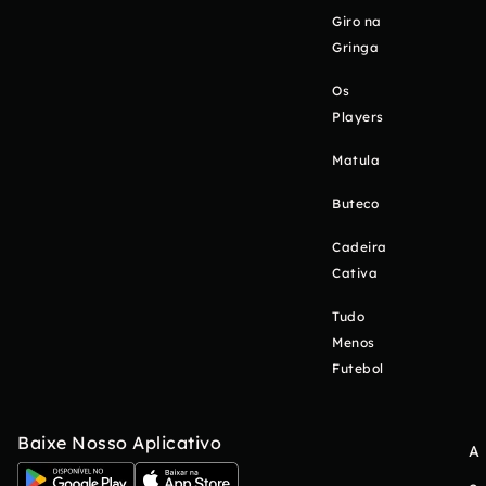
Giro na
Gringa
Os
Players
Matula
Buteco
Cadeira
Cativa
Tudo
Menos
Futebol
Baixe Nosso Aplicativo
A