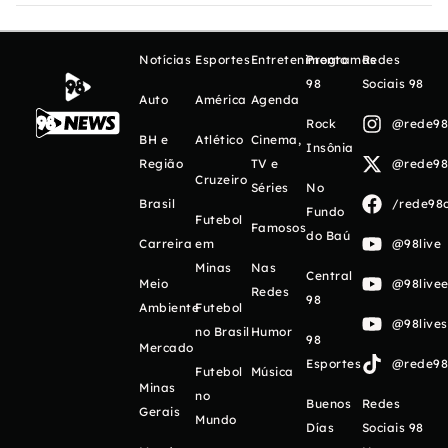
Notícias
Esportes
Entretenimento
Programas
Redes
98
Sociais 98
Auto
América
Agenda
Rock
@rede98o
BH e
Atlético
Cinema,
Insônia
Região
TV e
@rede98o
Cruzeiro
Séries
No
Brasil
/rede98o
Fundo
Futebol
Famosos
do Baú
Carreira
em
@98live
Minas
Nas
Central
Meio
@98livee
Redes
98
Ambiente
Futebol
@98live
no Brasil
Humor
98
Mercado
Esportes
@rede98o
Futebol
Música
Minas
no
Buenos
Redes
Gerais
Mundo
Días
Sociais 98