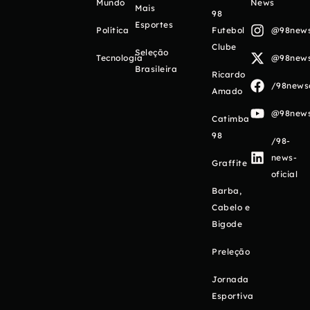
Mundo
News
Mais
98
Esportes
Política
Futebol
@98newso
Clube
Seleção
Tecnologia
@98newso
Brasileira
Ricardo
/98newso
Amado
@98newso
Catimba
98
/98-
news-
Graffite
oficial
Barba,
Cabelo e
Bigode
Preleção
Jornada
Esportiva