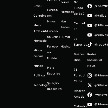
Cruzeiro
Séries
No
Brasil
/rede98o
Fundo
Futebol
Famosos
do Baú
Carreira
em
@98live
Minas
Nas
Central
Meio
@98livee
Redes
98
Ambiente
Futebol
@98live
no Brasil
Humor
98
Mercado
Esportes
@rede98o
Futebol
Música
Minas
no
Buenos
Redes
Gerais
Mundo
Días
Sociais 98
Mundo
News
Mais
98
Esportes
Política
Futebol
@98newso
Clube
Seleção
Tecnologia
@98newso
Brasileira
Ricardo
/98newso
Amado
@98newso
Catimba