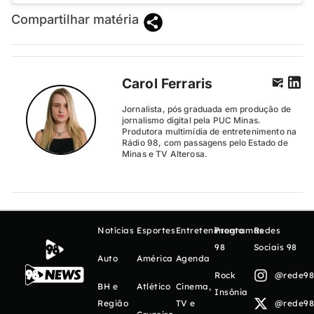
Compartilhar matéria
Carol Ferraris
Jornalista, pós graduada em produção de
jornalismo digital pela PUC Minas.
Produtora multimídia de entretenimento na
Rádio 98, com passagens pelo Estado de
Minas e TV Alterosa.
Notícias
Esportes
Entretenimento
Programas
Redes
98
Sociais 98
Auto
América
Agenda
Rock
@rede98o
BH e
Atlético
Cinema,
Insônia
Região
TV e
@rede98o