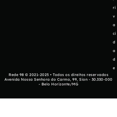
ri
v
a
ci
d
a
d
e
Rede 98 © 2021-2025 • Todos os direitos reservados
Avenida Nossa Senhora do Carmo, 99, Sion - 30.330-000
- Belo Horizonte/MG