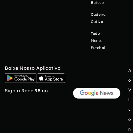
Buteco
Cadeira
Cativa
Tudo
Menos
Futebol
Baixe Nosso Aplicativo
A
o
V
Siga a Rede 98 no
i
v
o
n