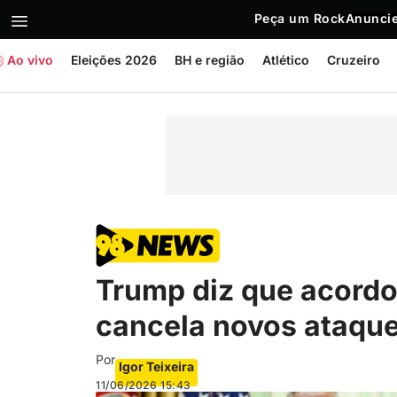
Peça um Rock
Anuncie
Ao vivo
Eleições 2026
BH e região
Atlético
Cruzeiro
Trump diz que acordo
cancela novos ataqu
Por
Igor Teixeira
11/06/2026
15:43