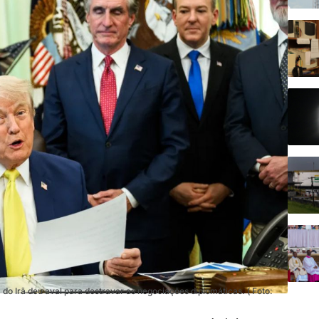
do Irã deu aval para destravar as negociações diplomáticas. ( Foto: