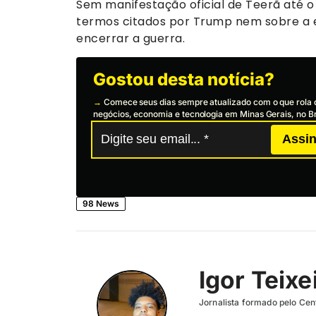
Sem manifestação oficial de Teerã até 
termos citados por Trump nem sobre a 
encerrar a guerra.
Gostou desta notícia?
→
Comece seus dias sempre atualizado com o que rola 
negócios, economia e tecnologia em Minas Gerais, no Br
Assin
98 News
Igor Teixe
Jornalista formado pelo Cent