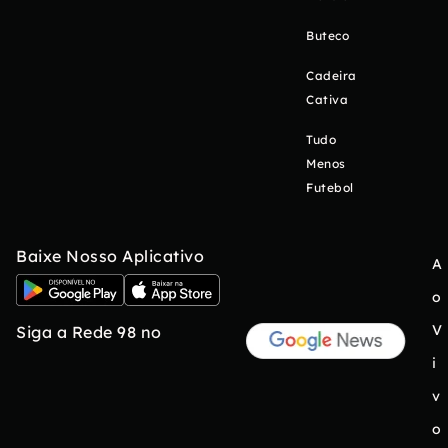
Buteco
Cadeira
Cativa
Tudo
Menos
Futebol
Baixe Nosso Aplicativo
A
o
V
Siga a Rede 98 no
i
v
o