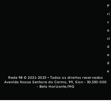
P
ri
v
a
ci
d
a
d
e
Rede 98 © 2021-2025 • Todos os direitos reservados
Avenida Nossa Senhora do Carmo, 99, Sion - 30.330-000
- Belo Horizonte/MG