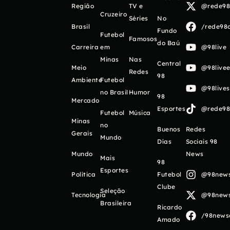
Região
TV e
@rede98o
Cruzeiro
Séries
No
Brasil
/rede98o
Fundo
Futebol
Famosos
do Baú
Carreira
em
@98live
Minas
Nas
Central
Meio
@98livee
Redes
98
Ambiente
Futebol
@98live
no Brasil
Humor
98
Mercado
Esportes
@rede98o
Futebol
Música
Minas
no
Buenos
Redes
Gerais
Mundo
Días
Sociais 98
Mundo
News
Mais
98
Esportes
Política
Futebol
@98newso
Clube
Seleção
Tecnologia
@98newso
Brasileira
Ricardo
/98newso
Amado