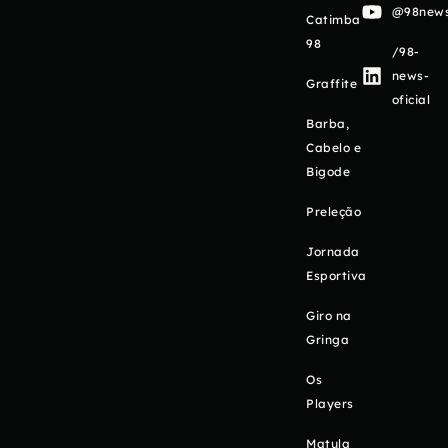
@98newso
Catimba
98
/98-
news-
Graffite
oficial
Barba,
Cabelo e
Bigode
Preleção
Jornada
Esportiva
Giro na
Gringa
Os
Players
Matula