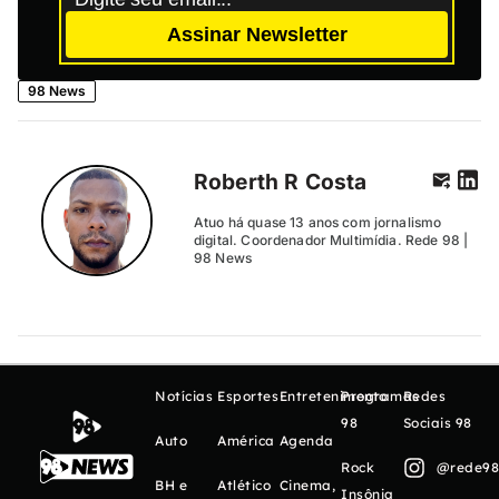
Assinar Newsletter
98 News
Roberth R Costa
Atuo há quase 13 anos com jornalismo
digital. Coordenador Multimídia. Rede 98 |
98 News
Notícias
Esportes
Entretenimento
Programas
Redes
98
Sociais 98
Auto
América
Agenda
Rock
@rede98o
BH e
Atlético
Cinema,
Insônia