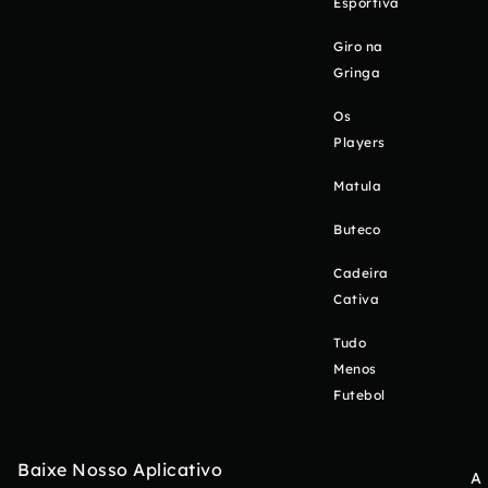
Esportiva
Giro na
Gringa
Os
Players
Matula
Buteco
Cadeira
Cativa
Tudo
Menos
Futebol
Baixe Nosso Aplicativo
A