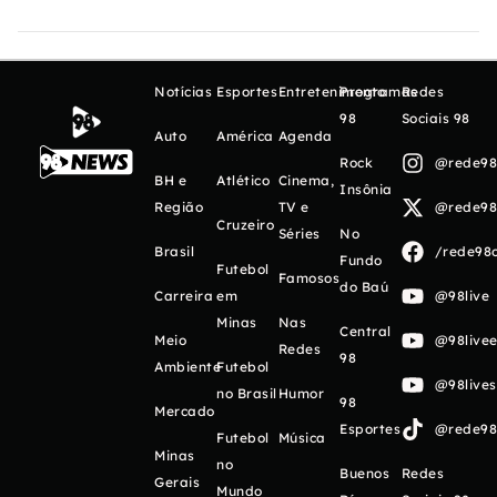
Notícias
Esportes
Entretenimento
Programas
Redes
98
Sociais 98
Auto
América
Agenda
Rock
@rede98o
BH e
Atlético
Cinema,
Insônia
Região
TV e
@rede98o
Cruzeiro
Séries
No
Brasil
/rede98o
Fundo
Futebol
Famosos
do Baú
Carreira
em
@98live
Minas
Nas
Central
Meio
@98livee
Redes
98
Ambiente
Futebol
@98live
no Brasil
Humor
98
Mercado
Esportes
@rede98o
Futebol
Música
Minas
no
Buenos
Redes
Gerais
Mundo