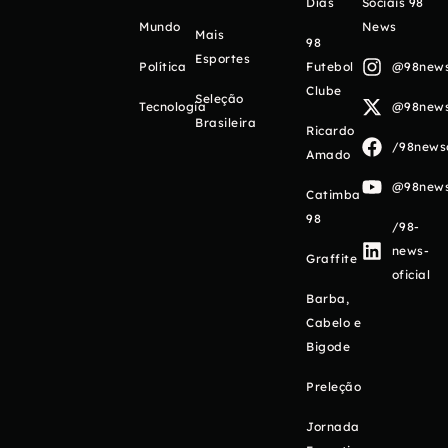
Días
Sociais 98
Mundo
News
Mais
98
Esportes
Política
Futebol
@98newso
Clube
Seleção
Tecnologia
@98newso
Brasileira
Ricardo
/98newso
Amado
@98newso
Catimba
98
/98-
news-
Graffite
oficial
Barba,
Cabelo e
Bigode
Preleção
Jornada