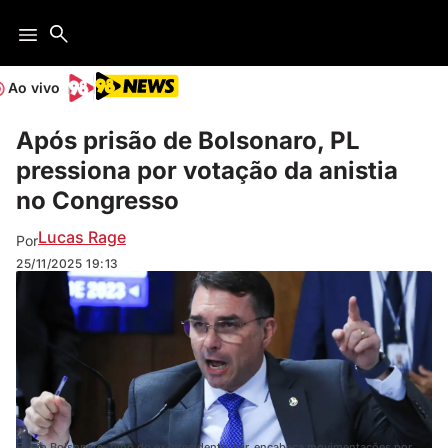
Ao vivo
Após prisão de Bolsonaro, PL
pressiona por votação da anistia
no Congresso
Lucas Rage
Por
25/11/2025
19:13
Flávio Bolsonaro, filho do ex-presidente Jair, encabeça movimentações por