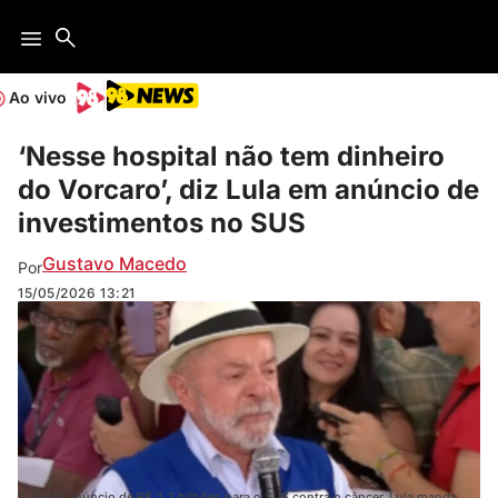
Ao vivo
‘Nesse hospital não tem dinheiro
do Vorcaro’, diz Lula em anúncio de
investimentos no SUS
Gustavo Macedo
Por
15/05/2026
13:21
Durante anúncio de R$ 2,2 bilhões para o SUS contra o câncer, Lula manda