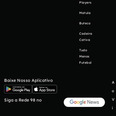
Players
Matula
Buteco
Cadeira
Cativa
Tudo
Menos
Futebol
Baixe Nosso Aplicativo
A
o
V
Siga a Rede 98 no
i