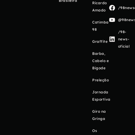
Brasileira
Ricardo
/98newso
Amado
@98newso
Catimba
98
/98-
news-
Graffite
oficial
Barba,
Cabelo e
Bigode
Preleção
Jornada
Esportiva
Giro na
Gringa
Os