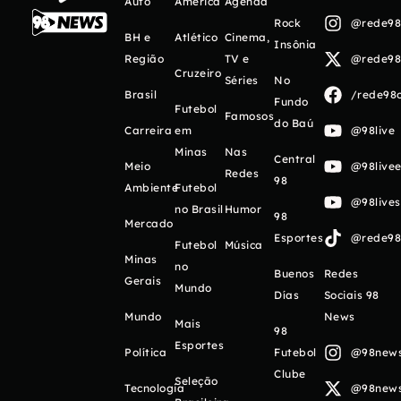
Auto
América
Agenda
Rock
@rede98o
BH e
Atlético
Cinema,
Insônia
Região
TV e
@rede98o
Cruzeiro
Séries
No
Brasil
/rede98o
Fundo
Futebol
Famosos
do Baú
Carreira
em
@98live
Minas
Nas
Central
Meio
@98livee
Redes
98
Ambiente
Futebol
@98live
no Brasil
Humor
98
Mercado
Esportes
@rede98o
Futebol
Música
Minas
no
Buenos
Redes
Gerais
Mundo
Días
Sociais 98
Mundo
News
Mais
98
Esportes
Política
Futebol
@98newso
Clube
Seleção
Tecnologia
@98newso