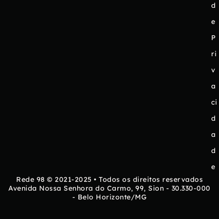
d
e
P
ri
v
a
ci
d
a
d
e
Rede 98 © 2021-2025 • Todos os direitos reservados
Avenida Nossa Senhora do Carmo, 99, Sion - 30.330-000
- Belo Horizonte/MG