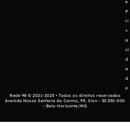
e
P
ri
v
a
ci
d
a
d
e
Rede 98 © 2021-2025 • Todos os direitos reservados
Avenida Nossa Senhora do Carmo, 99, Sion - 30.330-000
- Belo Horizonte/MG