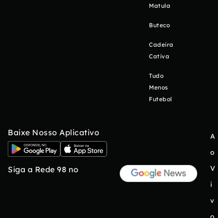
Matula
Buteco
Cadeira
Cativa
Tudo
Menos
Futebol
Baixe Nosso Aplicativo
A
o
V
Siga a Rede 98 no
i
v
o