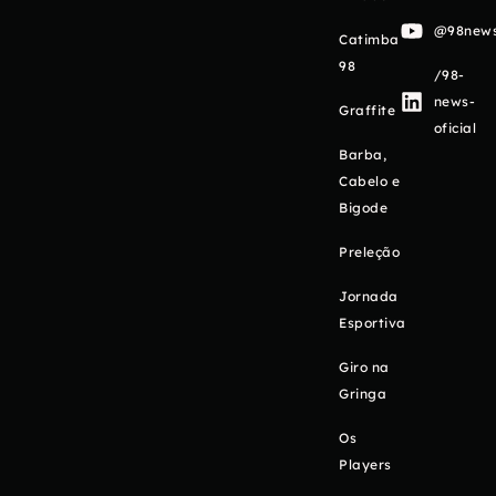
@98newso
Catimba
98
/98-
news-
Graffite
oficial
Barba,
Cabelo e
Bigode
Preleção
Jornada
Esportiva
Giro na
Gringa
Os
Players