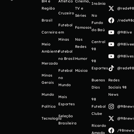
BH e
Atlético
Cinema,
Insônia
Região
TV e
@rede98o
Cruzeiro
Séries
No
Brasil
/rede98o
Fundo
Futebol
Famosos
do Baú
Carreira
em
@98live
Minas
Nas
Central
Meio
@98livee
Redes
98
Ambiente
Futebol
@98live
no Brasil
Humor
98
Mercado
Esportes
@rede98o
Futebol
Música
Minas
no
Buenos
Redes
Gerais
Mundo
Días
Sociais 98
Mundo
News
Mais
98
Esportes
Política
Futebol
@98newso
Clube
Seleção
Tecnologia
@98newso
Brasileira
Ricardo
/98newso
Amado