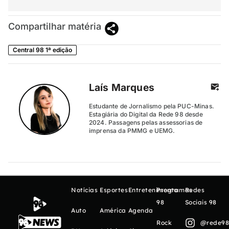
Compartilhar matéria
Central 98 1ª edição
Laís Marques
Estudante de Jornalismo pela PUC-Minas.
Estagiária do Digital da Rede 98 desde
2024. Passagens pelas assessorias de
imprensa da PMMG e UEMG.
Notícias
Esportes
Entretenimento
Programas
Redes
98
Sociais 98
Auto
América
Agenda
Rock
@rede98o