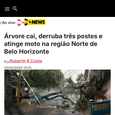
Ao vivo
Árvore cai, derruba três postes e
atinge moto na região Norte de
Belo Horizonte
Roberth R Costa
Por
20/01/2026
15:01
IMAGEM ILUSTRATIVA (Corpo de Bombeiros/Divulgação)