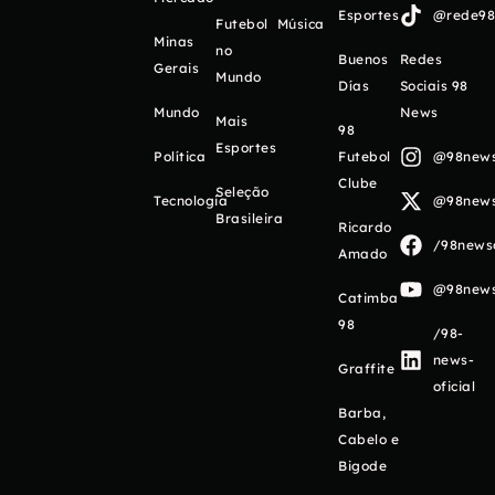
Esportes
@rede98o
Futebol
Música
Minas
no
Buenos
Redes
Gerais
Mundo
Días
Sociais 98
Mundo
News
Mais
98
Esportes
Política
Futebol
@98newso
Clube
Seleção
Tecnologia
@98newso
Brasileira
Ricardo
/98newso
Amado
@98newso
Catimba
98
/98-
news-
Graffite
oficial
Barba,
Cabelo e
Bigode