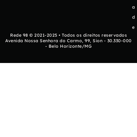
a
d
e
Rede 98 © 2021-2025 • Todos os direitos reservados
Avenida Nossa Senhora do Carmo, 99, Sion - 30.330-000
- Belo Horizonte/MG