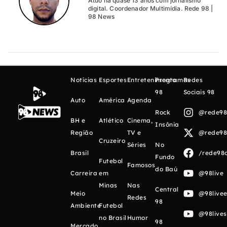
Atuo há quase 13 anos com jornalismo
digital. Coordenador Multimídia. Rede 98 |
98 News
Notícias
Esportes
Entretenimento
Programas
Redes
98
Sociais 98
Auto
América
Agenda
Rock
@rede98o
BH e
Atlético
Cinema,
Insônia
Região
TV e
@rede98o
Cruzeiro
Séries
No
Brasil
/rede98o
Fundo
Futebol
Famosos
do Baú
Carreira
em
@98live
Minas
Nas
Central
Meio
@98livee
Redes
98
Ambiente
Futebol
@98live
no Brasil
Humor
98
Mercado