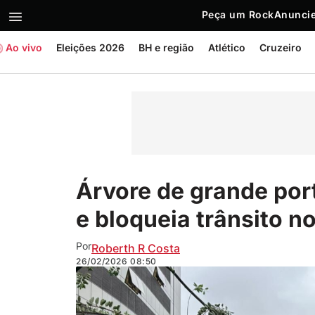
Peça um Rock
Anuncie
Ao vivo
Eleições 2026
BH e região
Atlético
Cruzeiro
Árvore de grande port
e bloqueia trânsito n
Por
Roberth R Costa
26/02/2026
08:50