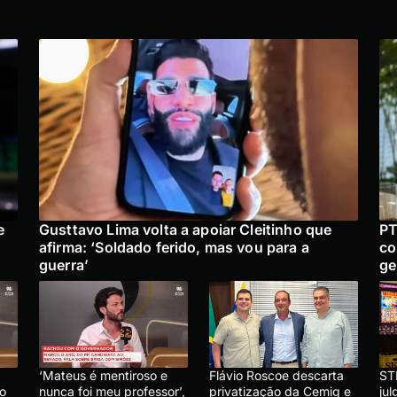
e
Gusttavo Lima volta a apoiar Cleitinho que
PT
afirma: ‘Soldado ferido, mas vou para a
co
guerra’
ge
‘Mateus é mentiroso e
Flávio Roscoe descarta
ST
lo
nunca foi meu professor’,
privatização da Cemig e
ju