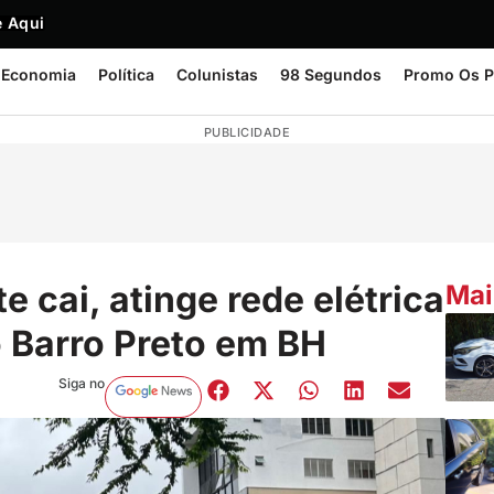
 Aqui
Economia
Política
Colunistas
98 Segundos
Promo Os P
PUBLICIDADE
e cai, atinge rede elétrica
Mai
o Barro Preto em BH
Siga no