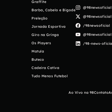
Graffite
@98newsoficial
Barba, Cabelo e Bigode
@98newsoficial
Preleção
/98newsoficial
Jornada Esportiva
@98newsoficial
Giro na Gringa
Os Players
/98-news-oficia
Matula
Buteco
Cadeira Cativa
Tudo Menos Futebol
Ao Vivo na 98
Contato
A