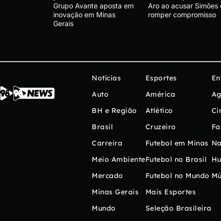
Grupo Avante aposta em
Aro ao acusar Simões
inovação em Minas
romper compromisso
Gerais
Notícias
Esportes
En
Auto
América
Ag
BH e Região
Atlético
Ci
Brasil
Cruzeiro
Fa
Carreira
Futebol em Minas
Na
Meio Ambiente
Futebol no Brasil
H
Mercado
Futebol no Mundo
Mú
Minas Gerais
Mais Esportes
Mundo
Seleção Brasileira