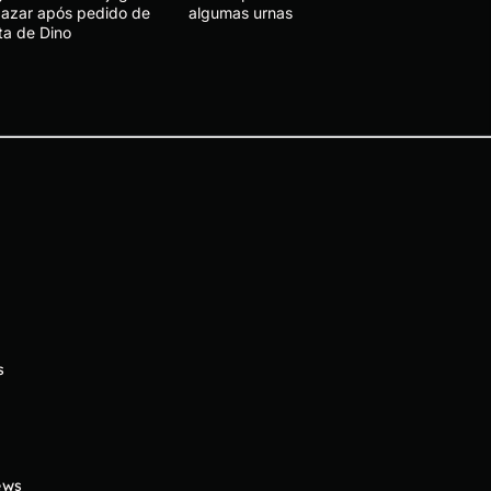
 azar após pedido de
algumas urnas
ta de Dino
s
ews