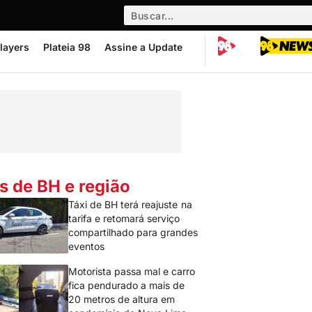
layers
Plateia 98
Assine a Update
s de BH e região
Táxi de BH terá reajuste na
tarifa e retomará serviço
compartilhado para grandes
eventos
Motorista passa mal e carro
fica pendurado a mais de
20 metros de altura em