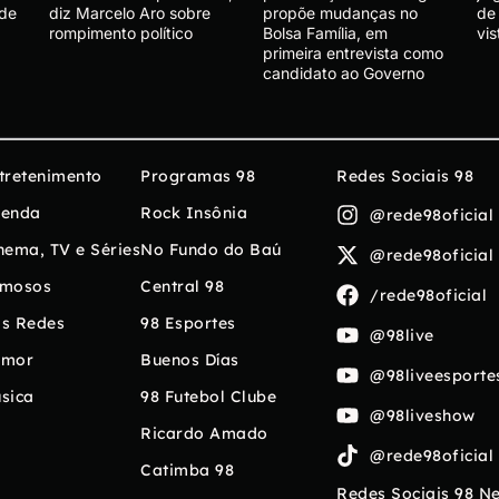
 de
diz Marcelo Aro sobre
propõe mudanças no
de
rompimento político
Bolsa Família, em
vis
primeira entrevista como
candidato ao Governo
tretenimento
Programas 98
Redes Sociais 98
enda
Rock Insônia
@rede98oficial
nema, TV e Séries
No Fundo do Baú
@rede98oficial
mosos
Central 98
/rede98oficial
s Redes
98 Esportes
@98live
umor
Buenos Días
@98liveesporte
sica
98 Futebol Clube
@98liveshow
Ricardo Amado
@rede98oficial
Catimba 98
Redes Sociais 98 N