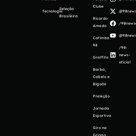
Clube
Seleção
Tecnologia
@98newso
Brasileira
Ricardo
/98newso
Amado
@98newso
Catimba
98
/98-
news-
Graffite
oficial
Barba,
Cabelo e
Bigode
Preleção
Jornada
Esportiva
Giro na
Gringa