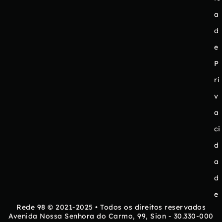
a
d
e
P
ri
v
a
ci
d
a
d
e
Rede 98 © 2021-2025 • Todos os direitos reservados
Avenida Nossa Senhora do Carmo, 99, Sion - 30.330-000