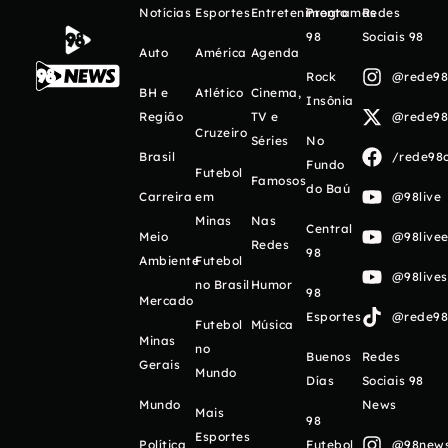
Notícias
Esportes
Entretenimento
Programas
Redes
98
Sociais 98
Auto
América
Agenda
Rock
@rede98o
BH e
Atlético
Cinema,
Insônia
Região
TV e
@rede98o
Cruzeiro
Séries
No
Brasil
/rede98o
Fundo
Futebol
Famosos
do Baú
Carreira
em
@98live
Minas
Nas
Central
Meio
@98livee
Redes
98
Ambiente
Futebol
@98live
no Brasil
Humor
98
Mercado
Esportes
@rede98o
Futebol
Música
Minas
no
Buenos
Redes
Gerais
Mundo
Días
Sociais 98
Mundo
News
Mais
98
Esportes
Política
Futebol
@98newso