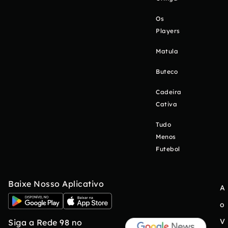
Os
Players
Matula
Buteco
Cadeira
Cativa
Tudo
Menos
Futebol
Baixe Nosso Aplicativo
A
o
V
Siga a Rede 98 no