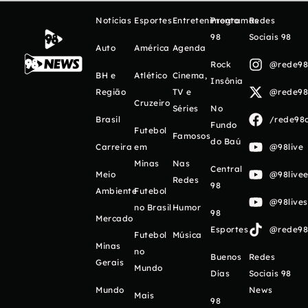
Notícias
Esportes
Entretenimento
Programas
Redes
98
Sociais 98
Auto
América
Agenda
Rock
@rede98o
BH e
Atlético
Cinema,
Insônia
Região
TV e
@rede98o
Cruzeiro
Séries
No
Brasil
/rede98o
Fundo
Futebol
Famosos
do Baú
Carreira
em
@98live
Minas
Nas
Central
Meio
@98livee
Redes
98
Ambiente
Futebol
@98live
no Brasil
Humor
98
Mercado
Esportes
@rede98o
Futebol
Música
Minas
no
Buenos
Redes
Gerais
Mundo
Días
Sociais 98
Mundo
News
Mais
98