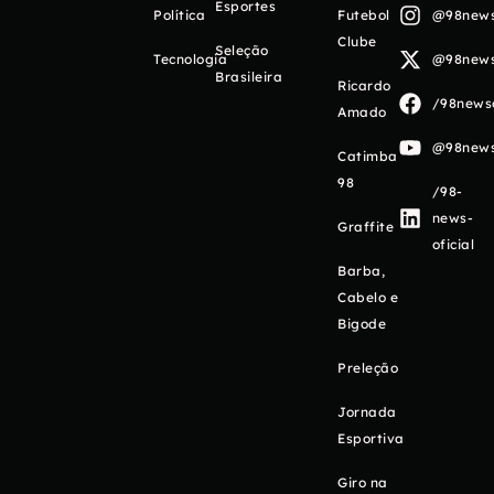
Esportes
Política
Futebol
@98newso
Clube
Seleção
Tecnologia
@98newso
Brasileira
Ricardo
/98newso
Amado
@98newso
Catimba
98
/98-
news-
Graffite
oficial
Barba,
Cabelo e
Bigode
Preleção
Jornada
Esportiva
Giro na