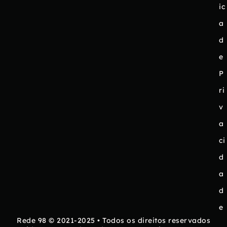
ic
a
d
e
P
ri
v
a
ci
d
a
d
e
Rede 98 © 2021-2025 • Todos os direitos reservados