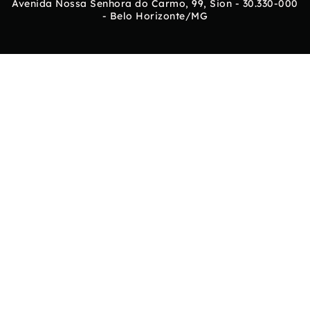
Avenida Nossa Senhora do Carmo, 99, Sion - 30.330-000
- Belo Horizonte/MG