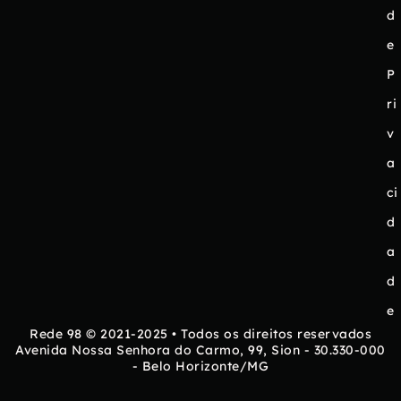
d
e
P
ri
v
a
ci
d
a
d
e
Rede 98 © 2021-2025 • Todos os direitos reservados
Avenida Nossa Senhora do Carmo, 99, Sion - 30.330-000
- Belo Horizonte/MG