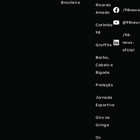
Brasileira
Ricardo
/98newso
Amado
@98newso
Catimba
98
/98-
news-
Graffite
oficial
Barba,
Cabelo e
Bigode
Preleção
Jornada
Esportiva
Giro na
Gringa
Os