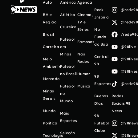
Auto
América
Agenda
Rock
@rede98o
BH e
Atlético
Cinema,
Insônia
Região
TV e
@rede98o
Cruzeiro
Séries
No
Brasil
/rede98o
Fundo
Futebol
Famosos
do Baú
Carreira
em
@98live
Minas
Nas
Central
Meio
@98livee
Redes
98
Ambiente
Futebol
@98live
no Brasil
Humor
98
Mercado
Esportes
@rede98o
Futebol
Música
Minas
no
Buenos
Redes
Gerais
Mundo
Días
Sociais 98
Mundo
News
Mais
98
Esportes
Política
Futebol
@98newso
Clube
Seleção
Tecnologia
@98newso