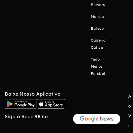
Players
Matula
Buteco
Cadeira
Cativa
Tudo
Menos
Futebol
Baixe Nosso Aplicativo
A
o
V
Siga a Rede 98 no
i