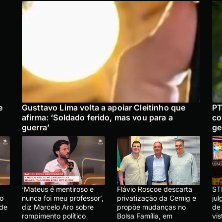
e
Gusttavo Lima volta a apoiar Cleitinho que
PT
afirma: ‘Soldado ferido, mas vou para a
co
guerra’
ge
‘Mateus é mentiroso e
Flávio Roscoe descarta
ST
lo
nunca foi meu professor’,
privatização da Cemig e
ju
 de
diz Marcelo Aro sobre
propõe mudanças no
de
rompimento político
Bolsa Família, em
vis