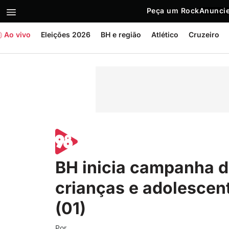
Peça um Rock
Anuncie
Ao vivo
Eleições 2026
BH e região
Atlético
Cruzeiro
BH inicia campanha d
crianças e adolescen
(01)
Por