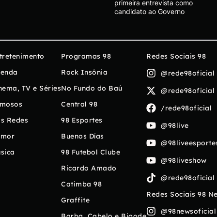
primeira entrevista como
candidato ao Governo
tretenimento
Programas 98
Redes Sociais 98
enda
Rock Insônia
@rede98oficial
nema, TV e Séries
No Fundo do Baú
@rede98oficial
mosos
Central 98
/rede98oficial
s Redes
98 Esportes
@98live
umor
Buenos Días
@98liveesporte
sica
98 Futebol Clube
@98liveshow
Ricardo Amado
@rede98oficial
Catimba 98
Redes Sociais 98 N
Graffite
@98newsoficial
Barba, Cabelo e Bigode