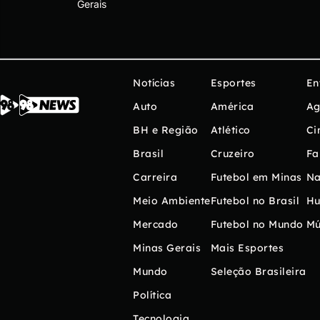
Gerais
Notícias
Esportes
En
Auto
América
Ag
BH e Região
Atlético
Ci
Brasil
Cruzeiro
Fa
Carreira
Futebol em Minas
Na
Meio Ambiente
Futebol no Brasil
H
Mercado
Futebol no Mundo
Mú
Minas Gerais
Mais Esportes
Mundo
Seleção Brasileira
Política
Tecnologia