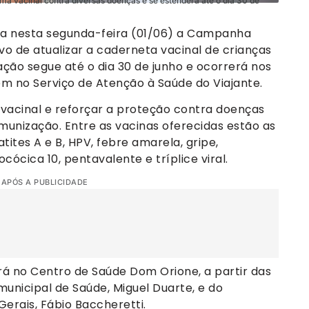
ema vacinal contra diversas doenças e se estenderá até o dia 30 de
icia nesta segunda-feira (01/06) a Campanha
vo de atualizar a caderneta vacinal de crianças
ação segue até o dia 30 de junho e ocorrerá nos
m no Serviço de Atenção à Saúde do Viajante.
acinal e reforçar a proteção contra doenças
unização. Entre as vacinas oferecidas estão as
atites A e B, HPV, febre amarela, gripe,
ica 10, pentavalente e tríplice viral.
 APÓS A PUBLICIDADE
erá no Centro de Saúde Dom Orione, a partir das
unicipal de Saúde, Miguel Duarte, e do
erais, Fábio Baccheretti.