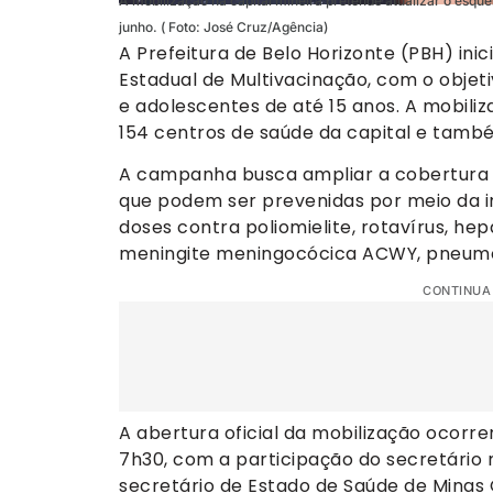
A mobilização na capital mineira pretende atualizar o esqu
junho. ( Foto: José Cruz/Agência)
A Prefeitura de Belo Horizonte (PBH) in
Estadual de Multivacinação, com o objeti
e adolescentes de até 15 anos. A mobiliz
154 centros de saúde da capital e també
A campanha busca ampliar a cobertura v
que podem ser prevenidas por meio da im
doses contra poliomielite, rotavírus, hep
meningite meningocócica ACWY, pneumocóc
CONTINUA
A abertura oficial da mobilização ocorr
7h30, com a participação do secretário m
secretário de Estado de Saúde de Minas G