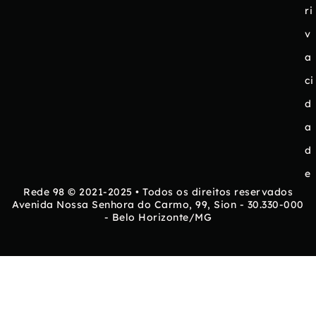
ri
v
a
ci
d
a
d
e
Rede 98 © 2021-2025 • Todos os direitos reservados
Avenida Nossa Senhora do Carmo, 99, Sion - 30.330-000
- Belo Horizonte/MG