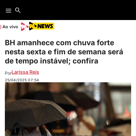
Ao vivo
BH amanhece com chuva forte
nesta sexta e fim de semana será
de tempo instável; confira
Larissa Reis
Por
25/04/2025
07:54
As regiões Oeste e Centro-Sul de BH registraram chuva forte nas primeiras