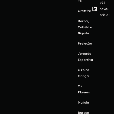
98
/98-
news-
Graffite
oficial
Barba,
Cabelo e
Bigode
Preleção
Jornada
Esportiva
Giro na
Gringa
Os
Players
Matula
Buteco