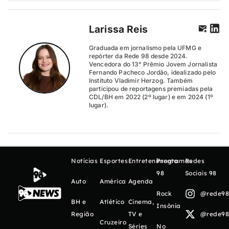
Larissa Reis
Graduada em jornalismo pela UFMG e
repórter da Rede 98 desde 2024.
Vencedora do 13° Prêmio Jovem Jornalista
Fernando Pacheco Jordão, idealizado pelo
Instituto Vladimir Herzog. Também
participou de reportagens premiadas pela
CDL/BH em 2022 (2º lugar) e em 2024 (1º
lugar).
Notícias
Esportes
Entretenimento
Programas
Redes
98
Sociais 98
Auto
América
Agenda
Rock
@rede98o
BH e
Atlético
Cinema,
Insônia
Região
TV e
@rede98o
Cruzeiro
Séries
No