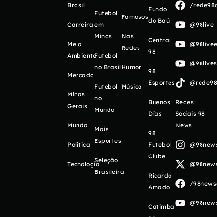
Brasil
/rede98o
Fundo
Futebol
Famosos
do Baú
Carreira
em
@98live
Minas
Nas
Central
Meio
@98livee
Redes
98
Ambiente
Futebol
@98live
no Brasil
Humor
98
Mercado
Esportes
@rede98o
Futebol
Música
Minas
no
Buenos
Redes
Gerais
Mundo
Días
Sociais 98
Mundo
News
Mais
98
Esportes
Política
Futebol
@98newso
Clube
Seleção
Tecnologia
@98newso
Brasileira
Ricardo
/98newso
Amado
@98newso
Catimba