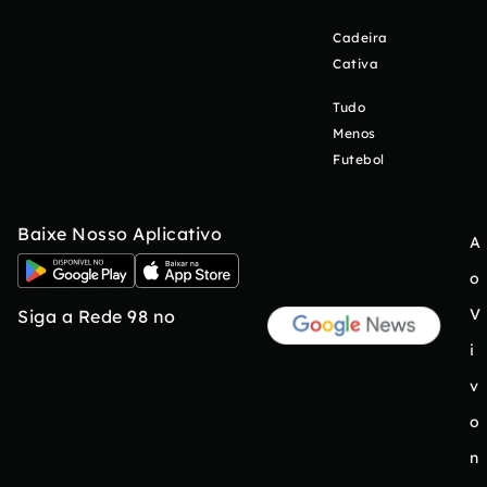
Cadeira
Cativa
Tudo
Menos
Futebol
Baixe Nosso Aplicativo
A
o
V
Siga a Rede 98 no
i
v
o
n