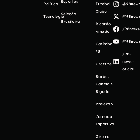
Esportes
Política
Futebol
@98newso
Clube
Seleção
Tecnologia
@98newso
Brasileira
Ricardo
/98newso
Amado
@98newso
Catimba
98
/98-
news-
Graffite
oficial
Barba,
Cabelo e
Bigode
Preleção
Jornada
Esportiva
Giro na