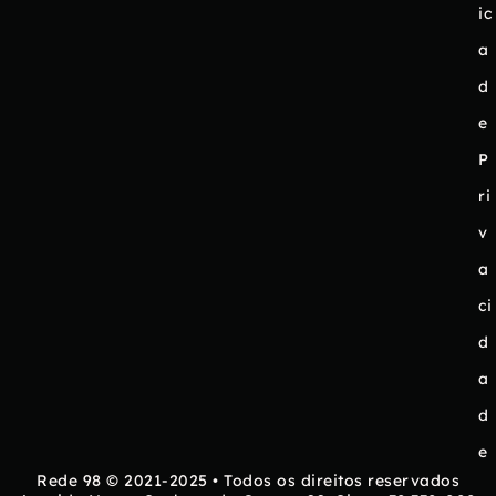
ic
a
d
e
P
ri
v
a
ci
d
a
d
e
Rede 98 © 2021-2025 • Todos os direitos reservados