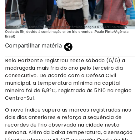
Além da baixa temperatura, a sensação térmica chegou a -3,4°C na região
Oeste às 5h, devido à combinação entre frio e ventos (Paulo Pinto/Agência
Brasil)
Compartilhar matéria
Belo Horizonte registrou neste sábado (6/6) a
madrugada mais fria do ano pelo terceiro dia
consecutivo. De acordo com a Defesa Civil
municipal, a temperatura mínima na capital
mineira foi de 8,8°C, registrada às 5h10 na região
Centro-Sul.
O novo índice supera as marcas registradas nos
dois dias anteriores e reforça a sequência de
recordes de frio observada na cidade nesta
semana. Além da baixa temperatura, a sensação
térmica chegou a -3,4°C na região Oeste às 5h,