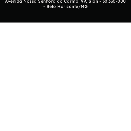
Avenida Nossa Senhora do Carmo, 99, Sion - 30.330-000
- Belo Horizonte/MG