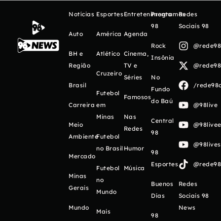
Notícias
Esportes
Entretenimento
Programas
Redes
98
Sociais 98
Auto
América
Agenda
Rock
@rede98o
BH e
Atlético
Cinema,
Insônia
Região
TV e
@rede98o
Cruzeiro
Séries
No
Brasil
/rede98o
Fundo
Futebol
Famosos
do Baú
Carreira
em
@98live
Minas
Nas
Central
Meio
@98livee
Redes
98
Ambiente
Futebol
@98live
no Brasil
Humor
98
Mercado
Esportes
@rede98o
Futebol
Música
Minas
no
Buenos
Redes
Gerais
Mundo
Días
Sociais 98
Mundo
News
Mais
98