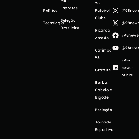
Mais
98
Esportes
Política
Futebol
@98newso
Clube
Seleção
Tecnologia
@98newso
Brasileira
Ricardo
/98newso
Amado
@98newso
Catimba
98
/98-
news-
Graffite
oficial
Barba,
Cabelo e
Bigode
Preleção
Jornada
Esportiva