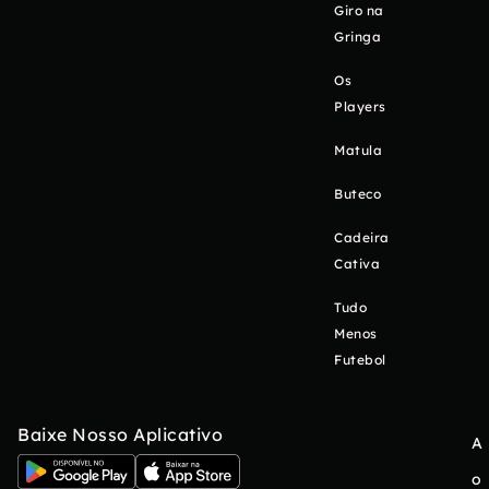
Giro na
Gringa
Os
Players
Matula
Buteco
Cadeira
Cativa
Tudo
Menos
Futebol
Baixe Nosso Aplicativo
A
o