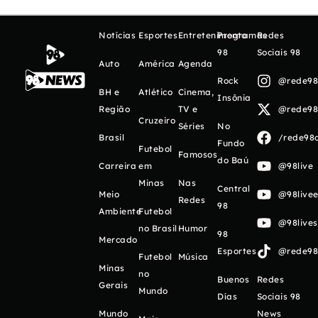
Notícias
Esportes
Entretenimento
Programas
Redes
98
Sociais 98
Auto
América
Agenda
Rock
@rede98o
BH e
Atlético
Cinema,
Insônia
Região
TV e
@rede98o
Cruzeiro
Séries
No
Brasil
/rede98o
Fundo
Futebol
Famosos
do Baú
Carreira
em
@98live
Minas
Nas
Central
Meio
@98livee
Redes
98
Ambiente
Futebol
@98live
no Brasil
Humor
98
Mercado
Esportes
@rede98o
Futebol
Música
Minas
no
Buenos
Redes
Gerais
Mundo
Días
Sociais 98
Mundo
News