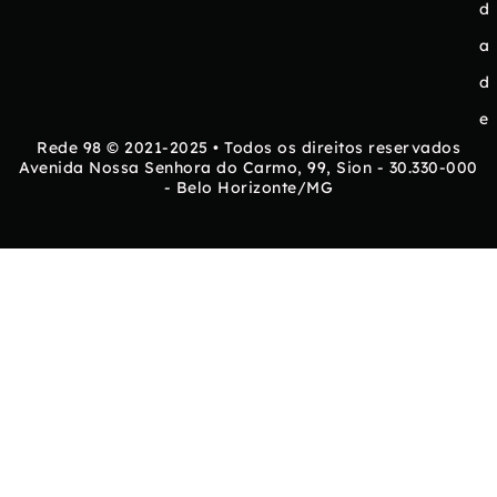
d
a
d
e
Rede 98 © 2021-2025 • Todos os direitos reservados
Avenida Nossa Senhora do Carmo, 99, Sion - 30.330-000
- Belo Horizonte/MG