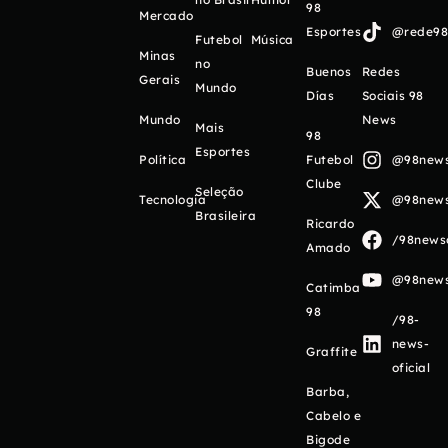
98
Mercado
Esportes
@rede98o
Futebol
Música
Minas
no
Buenos
Redes
Gerais
Mundo
Días
Sociais 98
Mundo
News
Mais
98
Esportes
Política
Futebol
@98newso
Clube
Seleção
Tecnologia
@98newso
Brasileira
Ricardo
/98newso
Amado
@98newso
Catimba
98
/98-
news-
Graffite
oficial
Barba,
Cabelo e
Bigode