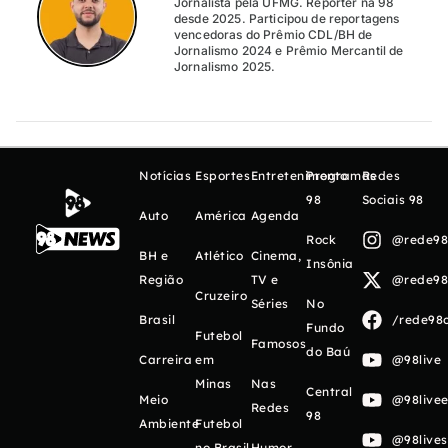
Jornalista pela UFMG. Repórter na 98
desde 2025. Participou de reportagens
vencedoras do Prêmio CDL/BH de
Jornalismo 2024 e Prêmio Mercantil de
Jornalismo 2025.
Notícias
Esportes
Entretenimento
Programas
Redes
98
Sociais 98
Auto
América
Agenda
Rock
@rede98o
BH e
Atlético
Cinema,
Insônia
Região
TV e
@rede98o
Cruzeiro
Séries
No
Brasil
/rede98o
Fundo
Futebol
Famosos
do Baú
Carreira
em
@98live
Minas
Nas
Central
Meio
@98livee
Redes
98
Ambiente
Futebol
@98live
no Brasil
Humor