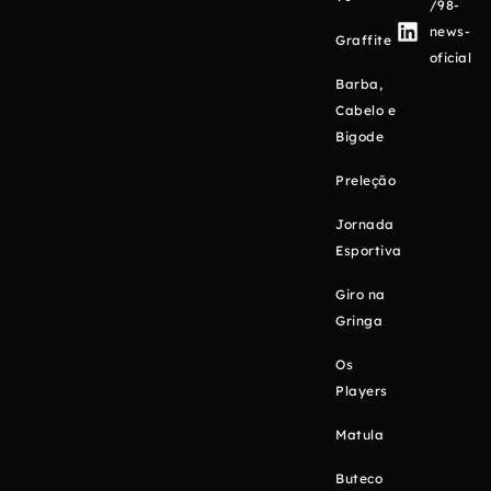
/98-
news-
Graffite
oficial
Barba,
Cabelo e
Bigode
Preleção
Jornada
Esportiva
Giro na
Gringa
Os
Players
Matula
Buteco