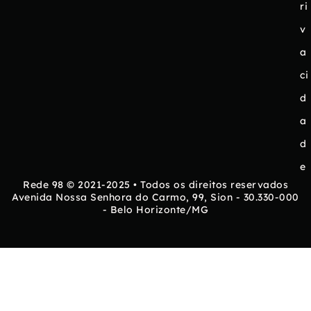
ri
v
a
ci
d
a
d
e
Rede 98 © 2021-2025 • Todos os direitos reservados
Avenida Nossa Senhora do Carmo, 99, Sion - 30.330-000
- Belo Horizonte/MG