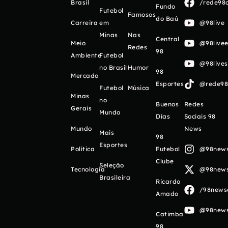
Brasil
/rede98o
Fundo
Futebol
Famosos
do Baú
Carreira
em
@98live
Minas
Nas
Central
Meio
@98livee
Redes
98
Ambiente
Futebol
@98live
no Brasil
Humor
98
Mercado
Esportes
@rede98o
Futebol
Música
Minas
no
Buenos
Redes
Gerais
Mundo
Días
Sociais 98
Mundo
News
Mais
98
Esportes
Política
Futebol
@98newso
Clube
Seleção
Tecnologia
@98newso
Brasileira
Ricardo
/98newso
Amado
@98newso
Catimba
98