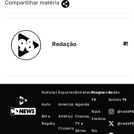
Compartilhar matéria
Redação
Notícias
Esportes
Entretenimento
Programas
Redes
98
Sociais 98
Auto
América
Agenda
Rock
@rede98o
BH e
Atlético
Cinema,
Insônia
Região
TV e
@rede98o
Cruzeiro
Séries
No