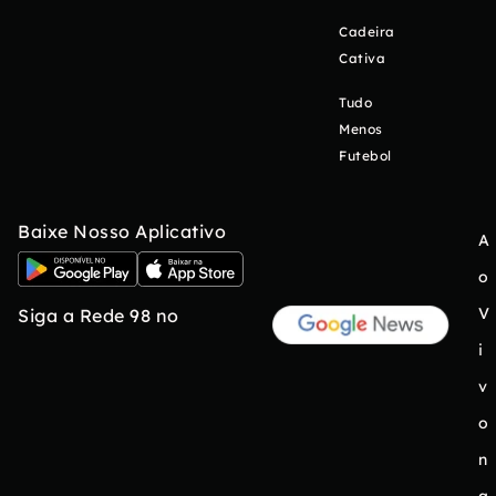
Cadeira
Cativa
Tudo
Menos
Futebol
Baixe Nosso Aplicativo
A
o
V
Siga a Rede 98 no
i
v
o
n