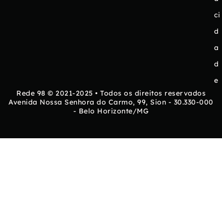
ci
d
a
d
e
Rede 98 © 2021-2025 • Todos os direitos reservados
Avenida Nossa Senhora do Carmo, 99, Sion - 30.330-000
- Belo Horizonte/MG