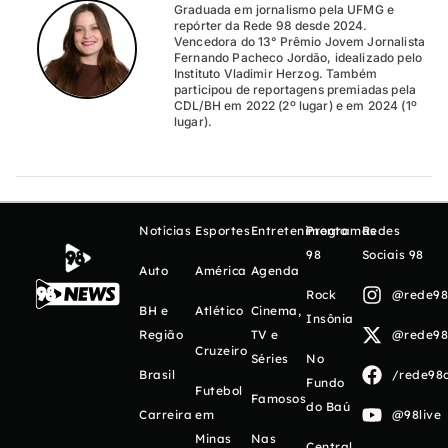
Graduada em jornalismo pela UFMG e
repórter da Rede 98 desde 2024.
Vencedora do 13° Prêmio Jovem Jornalista
Fernando Pacheco Jordão, idealizado pelo
Instituto Vladimir Herzog. Também
participou de reportagens premiadas pela
CDL/BH em 2022 (2º lugar) e em 2024 (1º
lugar).
Notícias
Esportes
Entretenimento
Programas
Redes
98
Sociais 98
Auto
América
Agenda
Rock
@rede98o
BH e
Atlético
Cinema,
Insônia
Região
TV e
@rede98o
Cruzeiro
Séries
No
Brasil
/rede98o
Fundo
Futebol
Famosos
do Baú
Carreira
em
@98live
Minas
Nas
Central