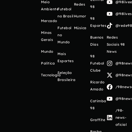
Meio
@98livee
Redes
98
Ambiente
Futebol
@98live
no Brasil
Humor
98
Mercado
Esportes
@rede98o
Futebol
Música
Minas
no
Buenos
Redes
Gerais
Mundo
Días
Sociais 98
Mundo
News
Mais
98
Esportes
Política
Futebol
@98newso
Clube
Seleção
Tecnologia
@98newso
Brasileira
Ricardo
/98newso
Amado
@98newso
Catimba
98
/98-
news-
Graffite
oficial
Barba,