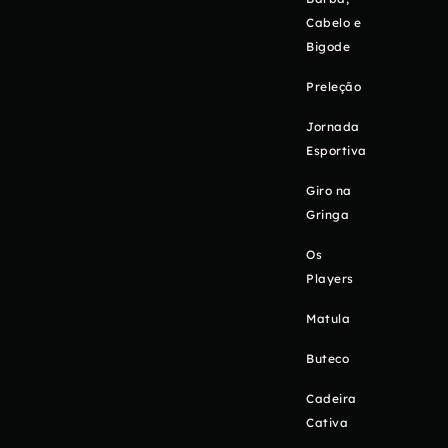
Cabelo e
Bigode
Preleção
Jornada
Esportiva
Giro na
Gringa
Os
Players
Matula
Buteco
Cadeira
Cativa