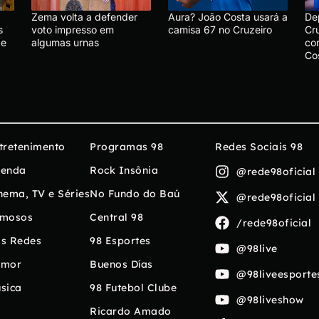
Zema volta a defender
Aura? João Costa usará a
De
s
voto impresso em
camisa 67 no Cruzeiro
Cru
de
algumas urnas
co
Co
tretenimento
Programas 98
Redes Sociais 98
enda
Rock Insônia
@rede98oficial
nema, TV e Séries
No Fundo do Baú
@rede98oficial
mosos
Central 98
/rede98oficial
s Redes
98 Esportes
@98live
umor
Buenos Días
@98liveesporte
sica
98 Futebol Clube
@98liveshow
Ricardo Amado