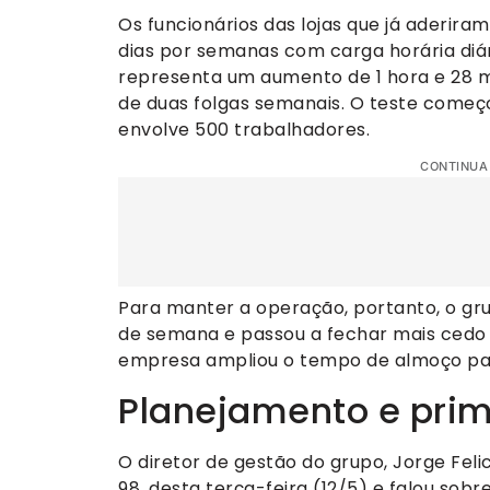
Os funcionários das lojas que já aderira
dias por semanas com carga horária diá
representa um aumento de 1 hora e 28 m
de duas folgas semanais. O teste começou
envolve 500 trabalhadores.
CONTINUA
Para manter a operação, portanto, o gru
de semana e passou a fechar mais cedo
empresa ampliou o tempo de almoço para
Planejamento e pri
O diretor de gestão do grupo, Jorge Feli
98, desta terça-feira (12/5) e falou so