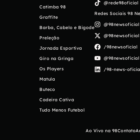
@rede98oficial
Catimba 98
Redes Sociais 98 N
Graffite
@98newsoficial
Barba, Cabelo e Bigode
@98newsoficial
Preleção
/98newsoficial
Jornada Esportiva
@98newsoficial
Giro na Gringa
Os Players
/98-news-oficia
Matula
Buteco
Cadeira Cativa
Tudo Menos Futebol
Ao Vivo na 98
Contato
A