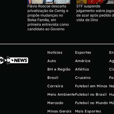
Flávio Roscoe descarta
STF suspende
privatização da Cemig e
julgamento sobre jogo
propõe mudanças no
de azar após pedido 
Bolsa Família, em
vista de Dino
primeira entrevista como
candidato ao Governo
Notícias
Esportes
En
Auto
América
Ag
BH e Região
Atlético
Ci
Brasil
Cruzeiro
Fa
Carreira
Futebol em Minas
Na
Meio Ambiente
Futebol no Brasil
H
Mercado
Futebol no Mundo
Mú
Minas Gerais
Mais Esportes