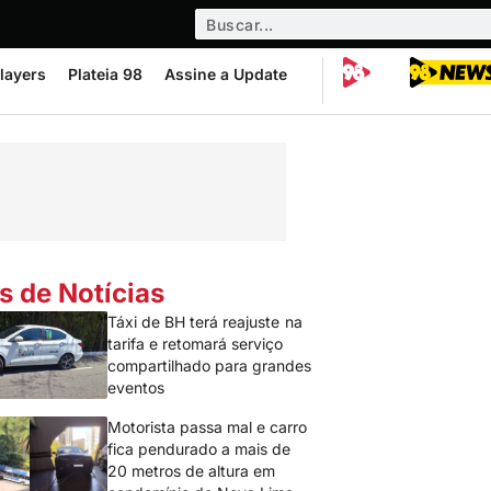
layers
Plateia 98
Assine a Update
s de Notícias
Táxi de BH terá reajuste na
tarifa e retomará serviço
compartilhado para grandes
eventos
Motorista passa mal e carro
fica pendurado a mais de
20 metros de altura em