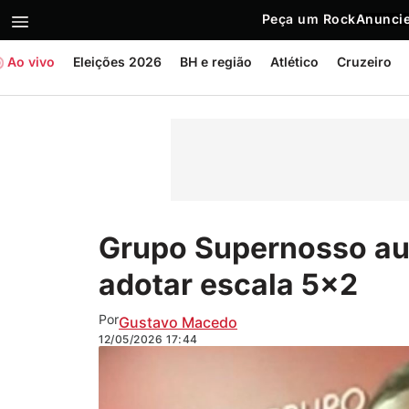
Peça um Rock
Anuncie
Ao vivo
Eleições 2026
BH e região
Atlético
Cruzeiro
Grupo Supernosso aum
adotar escala 5×2
Por
Gustavo Macedo
12/05/2026
17:44