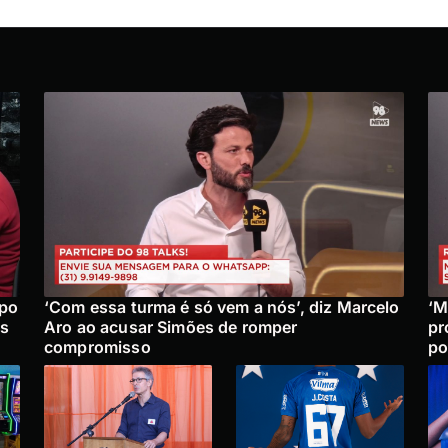
upo
‘Com essa turma é só vem a nós’, diz Marcelo
‘M
is
Aro ao acusar Simões de romper
pr
compromisso
po