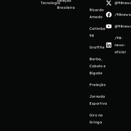
Seleção
Tecnologia
@98newso
Brasileira
Ricardo
/98newso
Amado
@98newso
Catimba
98
/98-
news-
Graffite
oficial
Barba,
Cabelo e
Bigode
Preleção
Jornada
Esportiva
Giro na
Gringa