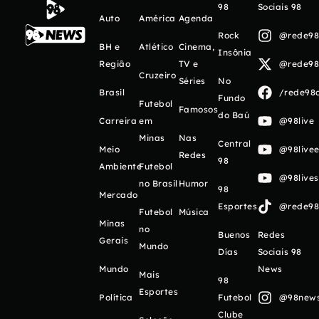
98
Sociais 98
Auto
América
Agenda
Rock
@rede98o
BH e
Atlético
Cinema,
Insônia
Região
TV e
@rede98o
Cruzeiro
Séries
No
Brasil
/rede98o
Fundo
Futebol
Famosos
do Baú
Carreira
em
@98live
Minas
Nas
Central
Meio
@98livee
Redes
98
Ambiente
Futebol
@98live
no Brasil
Humor
98
Mercado
Esportes
@rede98o
Futebol
Música
Minas
no
Buenos
Redes
Gerais
Mundo
Días
Sociais 98
Mundo
News
Mais
98
Esportes
Política
Futebol
@98newso
Clube