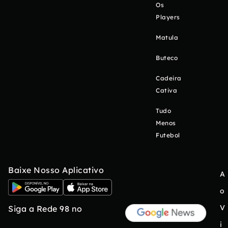
Os
Players
Matula
Buteco
Cadeira
Cativa
Tudo
Menos
Futebol
Baixe Nosso Aplicativo
A
o
V
Siga a Rede 98 no
i