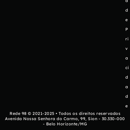
a
d
e
P
ri
v
a
ci
d
a
d
e
Rede 98 © 2021-2025 • Todos os direitos reservados
Avenida Nossa Senhora do Carmo, 99, Sion - 30.330-000
- Belo Horizonte/MG