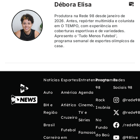
Débora Elisa
Produtora na Rede 98 desde janeiro de
2026. Antes, repórter multimídia e colunista
em O TEMPO, com experiência em
coberturas esportivas e de variedades.
Apresento o 'Tudo Menos Futebol',
programa semanal de esportes olímpicos da
casa.
Notícias
Esportes
Entretenimento
Programas
Redes
98
Sociais 98
Auto
América
Agenda
Rock
@rede98o
BH e
Atlético
Cinema,
Insônia
Região
TV e
@rede98o
Cruzeiro
Séries
No
Brasil
/rede98o
Fundo
Futebol
Famosos
do Baú
Carreira
em
@98live