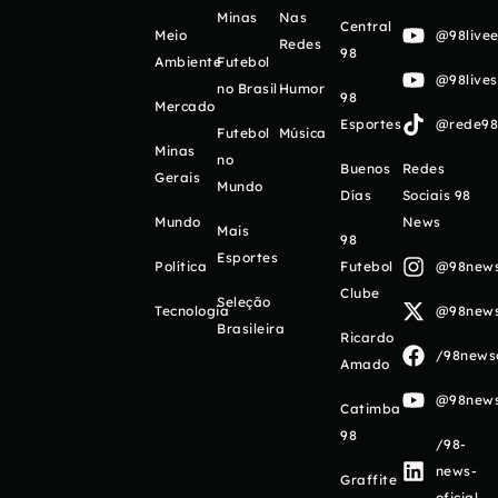
Minas
Nas
Central
Meio
@98livee
Redes
98
Ambiente
Futebol
@98live
no Brasil
Humor
98
Mercado
Esportes
@rede98o
Futebol
Música
Minas
no
Buenos
Redes
Gerais
Mundo
Días
Sociais 98
Mundo
News
Mais
98
Esportes
Política
Futebol
@98newso
Clube
Seleção
Tecnologia
@98newso
Brasileira
Ricardo
/98newso
Amado
@98newso
Catimba
98
/98-
news-
Graffite
oficial