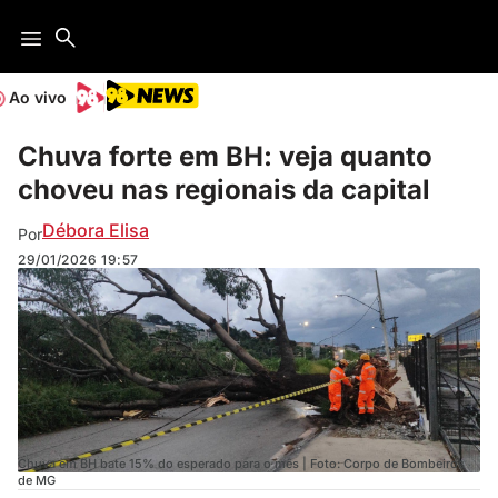
Ao vivo
Chuva forte em BH: veja quanto
choveu nas regionais da capital
Débora Elisa
Por
29/01/2026
19:57
Chuva em BH bate 15% do esperado para o mês | Foto: Corpo de Bombeiros
de MG