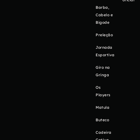
Barba,
Cabelo e
Bigode
Preleção
Jornada
Esportiva
Giro na
Gringa
Os
Players
Matula
Buteco
Cadeira
Cativa