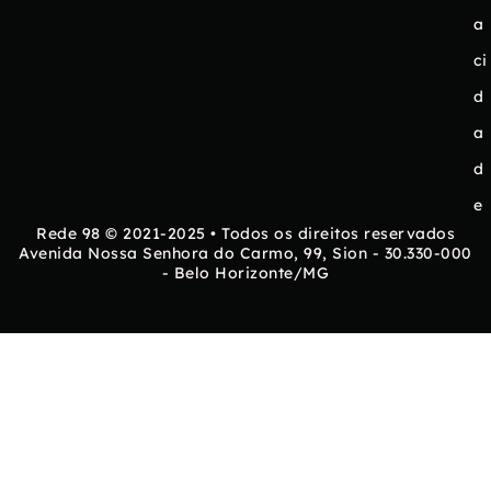
a
ci
d
a
d
e
Rede 98 © 2021-2025 • Todos os direitos reservados
Avenida Nossa Senhora do Carmo, 99, Sion - 30.330-000
- Belo Horizonte/MG