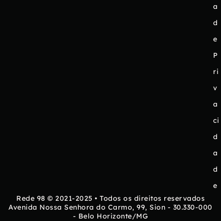
a
d
e
P
ri
v
a
ci
d
a
d
e
Rede 98 © 2021-2025 • Todos os direitos reservados
Avenida Nossa Senhora do Carmo, 99, Sion - 30.330-000
- Belo Horizonte/MG