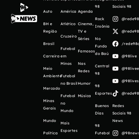
98
Sociais 98
Auto
América
Agenda
Rock
@rede98o
BH e
Atlético
Cinema,
Insônia
Região
TV e
@rede98o
Cruzeiro
Séries
No
Brasil
/rede98o
Fundo
Futebol
Famosos
do Baú
Carreira
em
@98live
Minas
Nas
Central
Meio
@98livee
Redes
98
Ambiente
Futebol
@98live
no Brasil
Humor
98
Mercado
Esportes
@rede98o
Futebol
Música
Minas
no
Buenos
Redes
Gerais
Mundo
Días
Sociais 98
Mundo
News
Mais
98
Esportes
Política
Futebol
@98newso