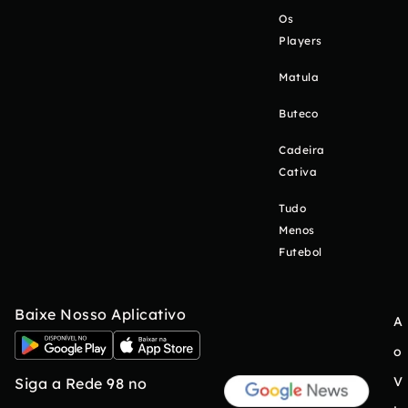
Os
Players
Matula
Buteco
Cadeira
Cativa
Tudo
Menos
Futebol
Baixe Nosso Aplicativo
A
o
V
Siga a Rede 98 no