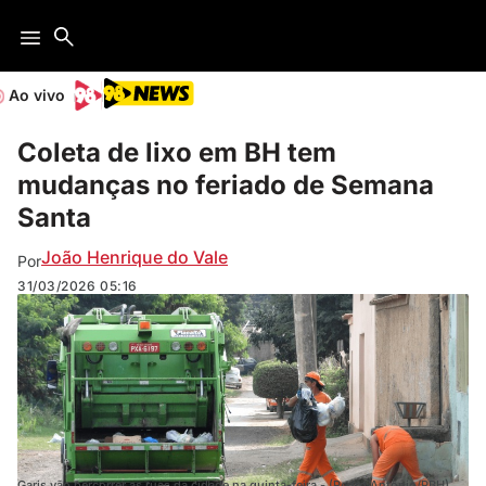
Ao vivo
Coleta de lixo em BH tem
mudanças no feriado de Semana
Santa
João Henrique do Vale
Por
31/03/2026
05:16
Garis vão percorrer as ruas da cidade na quinta-feira - (Pedro Antônio/PBH)