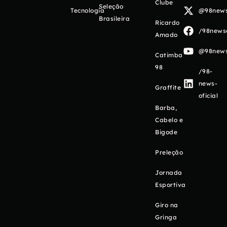
Clube
Seleção
Tecnologia
@98newso
Brasileira
Ricardo
/98newso
Amado
@98newso
Catimba
98
/98-
news-
Graffite
oficial
Barba,
Cabelo e
Bigode
Preleção
Jornada
Esportiva
Giro na
Gringa