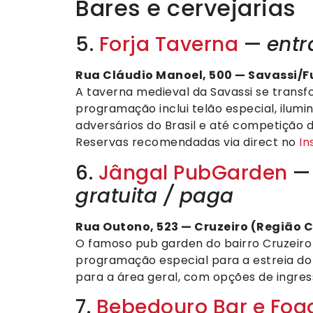
Bares e cervejarias
5.
Forja Taverna
—
entr
Rua Cláudio Manoel, 500 — Savassi/F
A taverna medieval da Savassi se trans
programação inclui telão especial, ilumi
adversários do Brasil e até competição 
Reservas recomendadas via direct no
In
6.
Jângal PubGarden
— 
gratuita / paga
Rua Outono, 523 — Cruzeiro (Região Ce
O famoso pub garden do bairro Cruzeir
programação especial para a estreia do B
para a área geral, com opções de ingre
7.
Bebedouro Bar e Fog