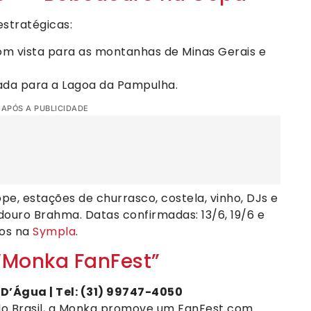
stratégicas:
m vista para as montanhas de Minas Gerais e
iada para a Lagoa da Pampulha.
 APÓS A PUBLICIDADE
, estações de churrasco, costela, vinho, DJs e
douro Brahma. Datas confirmadas: 13/6, 19/6 e
sos na
Sympla
.
“Monka FanFest”
 D’Água | Tel: (31) 99747-4050
 do Brasil, a Monka promove um FanFest com