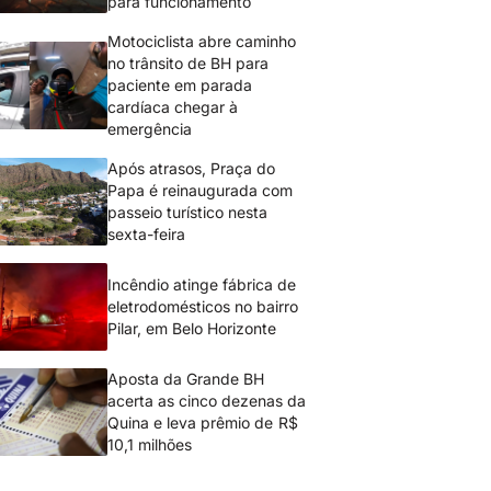
para funcionamento
Motociclista abre caminho
no trânsito de BH para
paciente em parada
cardíaca chegar à
emergência
Após atrasos, Praça do
Papa é reinaugurada com
passeio turístico nesta
sexta-feira
Incêndio atinge fábrica de
eletrodomésticos no bairro
Pilar, em Belo Horizonte
Aposta da Grande BH
acerta as cinco dezenas da
Quina e leva prêmio de R$
10,1 milhões