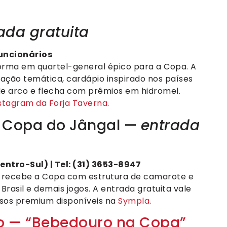
ada gratuita
uncionários
forma em quartel-general épico para a Copa. A
nação temática, cardápio inspirado nos países
de arco e flecha com prêmios em hidromel.
stagram da Forja Taverna
.
Copa do Jângal —
entrada
ntro-Sul) | Tel: (31) 3653-8947
o recebe a Copa com estrutura de camarote e
rasil e demais jogos. A entrada gratuita vale
ssos premium disponíveis na
Sympla
.
o — “Bebedouro na Copa”