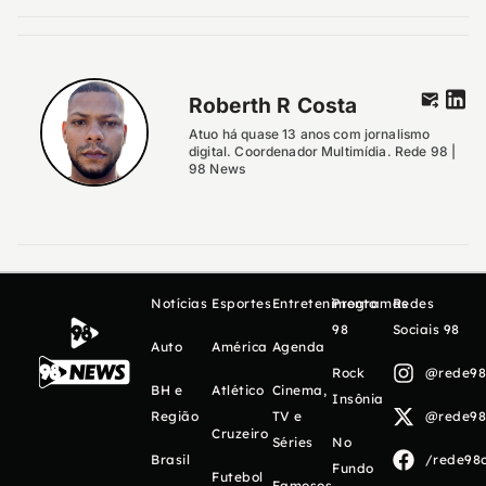
Roberth R Costa
Atuo há quase 13 anos com jornalismo
digital. Coordenador Multimídia. Rede 98 |
98 News
Notícias
Esportes
Entretenimento
Programas
Redes
98
Sociais 98
Auto
América
Agenda
Rock
@rede98o
BH e
Atlético
Cinema,
Insônia
Região
TV e
@rede98o
Cruzeiro
Séries
No
Brasil
/rede98o
Fundo
Futebol
Famosos