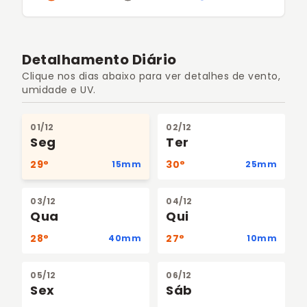
Detalhamento Diário
Clique nos dias abaixo para ver detalhes de vento,
umidade e UV.
01/12
02/12
Seg
Ter
29°
30°
15mm
25mm
03/12
04/12
Qua
Qui
28°
27°
40mm
10mm
05/12
06/12
Sex
Sáb