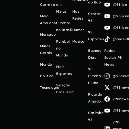
do Baú
Carreira
em
@98live
Minas
Nas
Central
Meio
@98livee
Redes
98
Ambiente
Futebol
@98live
no Brasil
Humor
98
Mercado
Esportes
@rede98o
Futebol
Música
Minas
no
Buenos
Redes
Gerais
Mundo
Días
Sociais 98
Mundo
News
Mais
98
Esportes
Política
Futebol
@98newso
Clube
Seleção
Tecnologia
@98newso
Brasileira
Ricardo
/98newso
Amado
@98newso
Catimba
98
/98-
news-