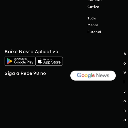
Cativa
Tudo
Menos
Futebol
Baixe Nosso Aplicativo
A
o
V
Siga a Rede 98 no
i
v
o
n
a