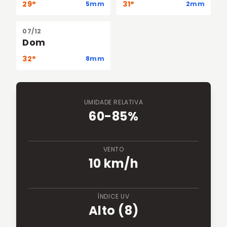
29°
31°
5mm
2mm
07/12
Dom
32°
8mm
UMIDADE RELATIVA
60-85%
VENTO
10 km/h
ÍNDICE UV
Alto (8)