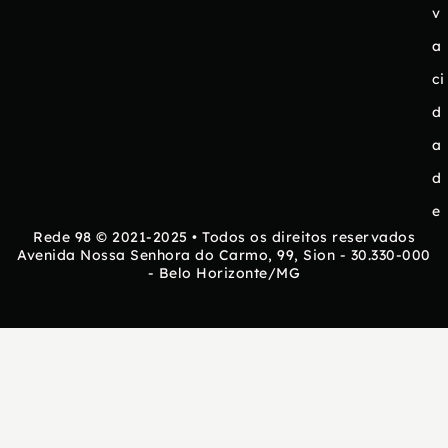
v
a
ci
d
a
d
e
Rede 98 © 2021-2025 • Todos os direitos reservados
Avenida Nossa Senhora do Carmo, 99, Sion - 30.330-000
- Belo Horizonte/MG