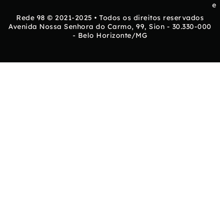
e
Rede 98 © 2021-2025 • Todos os direitos reservados
Avenida Nossa Senhora do Carmo, 99, Sion - 30.330-000
- Belo Horizonte/MG