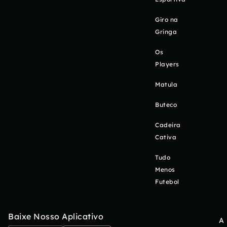
Giro na
Gringa
Os
Players
Matula
Buteco
Cadeira
Cativa
Tudo
Menos
Futebol
Baixe Nosso Aplicativo
A