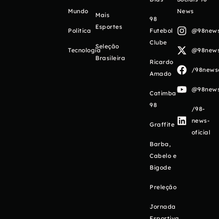
Mundo
News
Mais
98
Esportes
Política
Futebol
@98newso
Clube
Seleção
Tecnologia
@98newso
Brasileira
Ricardo
/98newso
Amado
@98newso
Catimba
98
/98-
news-
Graffite
oficial
Barba,
Cabelo e
Bigode
Preleção
Jornada
Esportiva