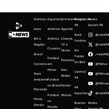
Notícias
Esportes
Entretenimento
Programas
Redes
98
Sociais 98
Auto
América
Agenda
Rock
@rede98o
BH e
Atlético
Cinema,
Insônia
Região
TV e
@rede98o
Cruzeiro
Séries
No
Brasil
/rede98o
Fundo
Futebol
Famosos
do Baú
Carreira
em
@98live
Minas
Nas
Central
Meio
@98livee
Redes
98
Ambiente
Futebol
@98live
no Brasil
Humor
98
Mercado
Esportes
@rede98o
Futebol
Música
Minas
no
Buenos
Redes
Gerais
Mundo
Días
Sociais 98