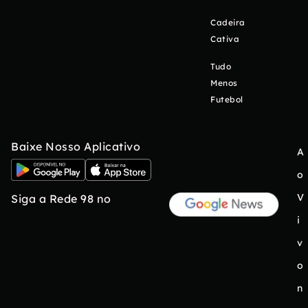
Cadeira
Cativa
Tudo
Menos
Futebol
Baixe Nosso Aplicativo
A
o
V
Siga a Rede 98 no
i
v
o
n