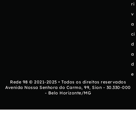
ri
v
a
ci
d
a
d
e
Rede 98 © 2021-2025 • Todos os direitos reservados
Avenida Nossa Senhora do Carmo, 99, Sion - 30.330-000
- Belo Horizonte/MG