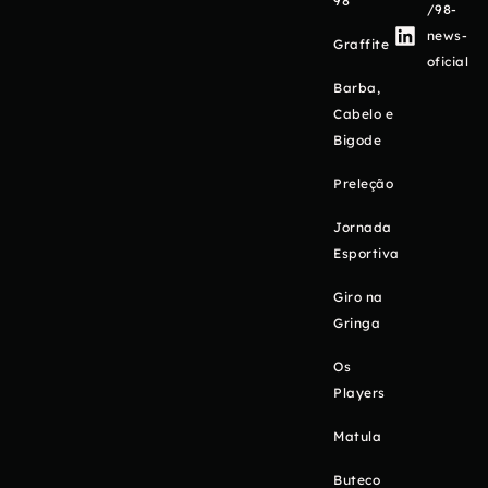
98
/98-
news-
Graffite
oficial
Barba,
Cabelo e
Bigode
Preleção
Jornada
Esportiva
Giro na
Gringa
Os
Players
Matula
Buteco