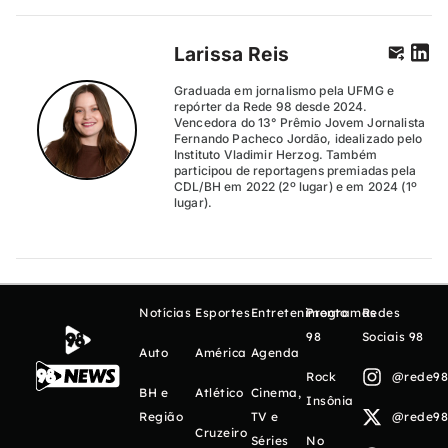
Larissa Reis
Graduada em jornalismo pela UFMG e
repórter da Rede 98 desde 2024.
Vencedora do 13° Prêmio Jovem Jornalista
Fernando Pacheco Jordão, idealizado pelo
Instituto Vladimir Herzog. Também
participou de reportagens premiadas pela
CDL/BH em 2022 (2º lugar) e em 2024 (1º
lugar).
Notícias
Esportes
Entretenimento
Programas
Redes
98
Sociais 98
Auto
América
Agenda
Rock
@rede98o
BH e
Atlético
Cinema,
Insônia
Região
TV e
@rede98o
Cruzeiro
Séries
No