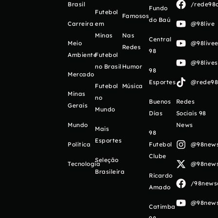
Brasil
/rede98o
Fundo
Futebol
Famosos
do Baú
Carreira
em
@98live
Minas
Nas
Central
Meio
@98livee
Redes
98
Ambiente
Futebol
@98live
no Brasil
Humor
98
Mercado
Esportes
@rede98o
Futebol
Música
Minas
no
Buenos
Redes
Gerais
Mundo
Días
Sociais 98
Mundo
News
Mais
98
Esportes
Política
Futebol
@98newso
Clube
Seleção
Tecnologia
@98newso
Brasileira
Ricardo
/98newso
Amado
@98newso
Catimba