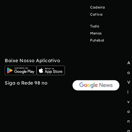
Cadeira
Cativa
Tudo
Menos
Futebol
Baixe Nosso Aplicativo
A
o
V
Siga a Rede 98 no
i
v
o
n
a