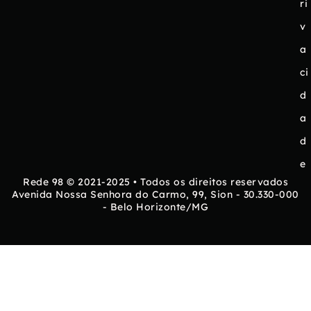
ri
v
a
ci
d
a
d
e
Rede 98 © 2021-2025 • Todos os direitos reservados
Avenida Nossa Senhora do Carmo, 99, Sion - 30.330-000
- Belo Horizonte/MG