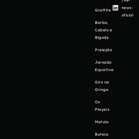
/98-
news-
Graffite
oficial
Barba,
Cabelo e
Bigode
Preleção
Jornada
Esportiva
Giro na
Gringa
Os
Players
Matula
Buteco