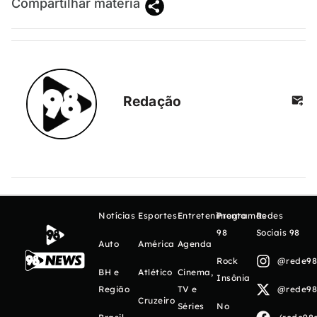
Compartilhar matéria
Redação
Notícias
Esportes
Entretenimento
Programas
Redes
98
Sociais 98
Auto
América
Agenda
Rock
@rede98o
BH e
Atlético
Cinema,
Insônia
Região
TV e
@rede98o
Cruzeiro
Séries
No