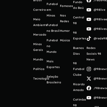
Brasil
/rede98o
Fundo
Futebol
Famosos
do Baú
Carreira
em
@98live
Minas
Nas
Central
Meio
@98livee
Redes
98
Ambiente
Futebol
@98live
no Brasil
Humor
98
Mercado
Esportes
@rede98o
Futebol
Música
Minas
no
Buenos
Redes
Gerais
Mundo
Días
Sociais 98
Mundo
News
Mais
98
Esportes
Política
Futebol
@98newso
Clube
Seleção
Tecnologia
@98newso
Brasileira
Ricardo
/98newso
Amado
@98newso
Catimba
98