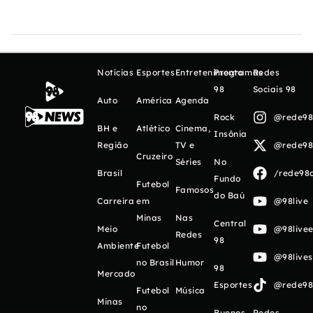
Notícias
Esportes
Entretenimento
Programas
Redes
98
Sociais 98
Auto
América
Agenda
Rock
@rede98o
BH e
Atlético
Cinema,
Insônia
Região
TV e
@rede98o
Cruzeiro
Séries
No
Brasil
/rede98o
Fundo
Futebol
Famosos
do Baú
Carreira
em
@98live
Minas
Nas
Central
Meio
@98livee
Redes
98
Ambiente
Futebol
@98live
no Brasil
Humor
98
Mercado
Esportes
@rede98o
Futebol
Música
Minas
no
Buenos
Redes