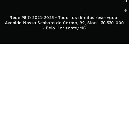
d
e
Rede 98 © 2021-2025 • Todos os direitos reservados
Avenida Nossa Senhora do Carmo, 99, Sion - 30.330-000
- Belo Horizonte/MG