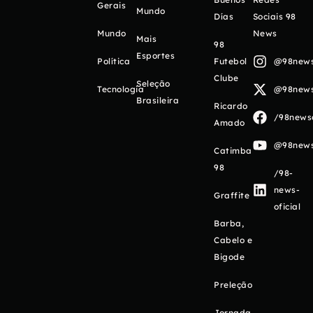
Gerais
Mundo
Días
Sociais 98
Mundo
News
Mais
98
Esportes
Política
Futebol
@98newso
Clube
Seleção
Tecnologia
@98newso
Brasileira
Ricardo
/98newso
Amado
@98newso
Catimba
98
/98-
news-
Graffite
oficial
Barba,
Cabelo e
Bigode
Preleção
Jornada