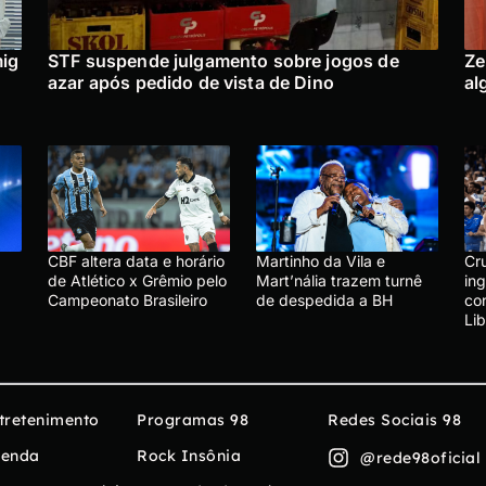
mig
STF suspende julgamento sobre jogos de
Ze
azar após pedido de vista de Dino
al
CBF altera data e horário
Martinho da Vila e
Cru
de Atlético x Grêmio pelo
Mart’nália trazem turnê
in
Campeonato Brasileiro
de despedida a BH
co
Li
tretenimento
Programas 98
Redes Sociais 98
enda
Rock Insônia
@rede98oficial