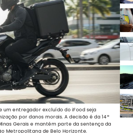
e um entregador excluído do iFood seja
ização por danos morais. A decisão é da 14ª
 Minas Gerais e mantém parte da sentença da
o Metropolitana de Belo Horizonte.