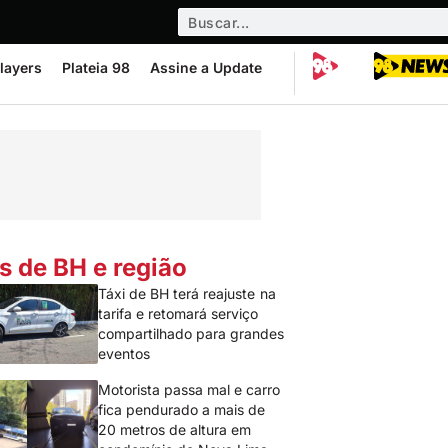
layers
Plateia 98
Assine a Update
s de BH e região
Táxi de BH terá reajuste na
tarifa e retomará serviço
compartilhado para grandes
eventos
Motorista passa mal e carro
fica pendurado a mais de
20 metros de altura em