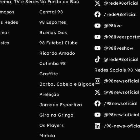
nema, TV e Séries
No Fundo do Baú
@rede98oficial
mosos
Central 98
/rede98oficial
s Redes
98 Esportes
@98live
umor
Buenos Días
@98liveesporte
sica
98 Futebol Clube
@98liveshow
Ricardo Amado
@rede98oficial
Catimba 98
Redes Sociais 98 N
Graffite
@98newsoficial
Barba, Cabelo e Bigode
@98newsoficial
Preleção
/98newsoficial
Jornada Esportiva
@98newsoficial
Giro na Gringa
Os Players
/98-news-oficia
Matula