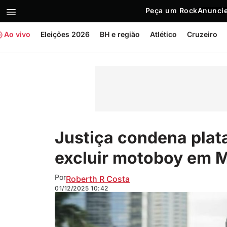
Peça um Rock
Anuncie
Ao vivo
Eleições 2026
BH e região
Atlético
Cruzeiro
Justiça condena plat
excluir motoboy em 
Por
Roberth R Costa
01/12/2025
10:42