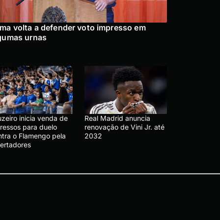
ma volta a defender voto impresso em
gumas urnas
zeiro inicia venda de
Real Madrid anuncia
gressos para duelo
renovação de Vini Jr. até
ntra o Flamengo pela
2032
bertadores