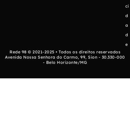
ci
d
a
d
e
Rede 98 © 2021-2025 • Todos os direitos reservados
Avenida Nossa Senhora do Carmo, 99, Sion - 30.330-000
- Belo Horizonte/MG