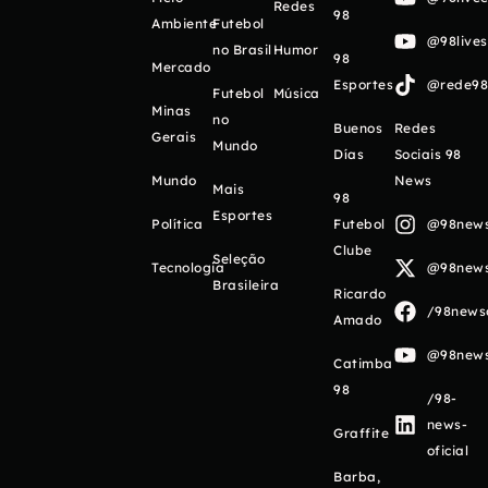
Redes
98
Ambiente
Futebol
@98live
no Brasil
Humor
98
Mercado
Esportes
@rede98o
Futebol
Música
Minas
no
Buenos
Redes
Gerais
Mundo
Días
Sociais 98
Mundo
News
Mais
98
Esportes
Política
Futebol
@98newso
Clube
Seleção
Tecnologia
@98newso
Brasileira
Ricardo
/98newso
Amado
@98newso
Catimba
98
/98-
news-
Graffite
oficial
Barba,