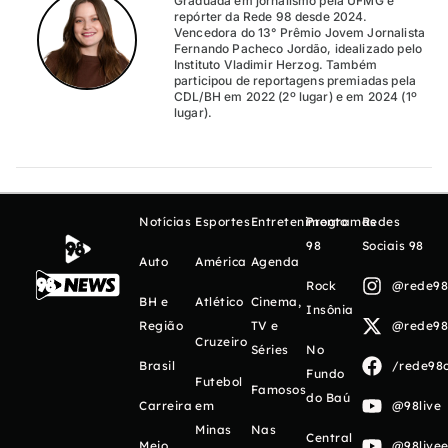
Graduada em jornalismo pela UFMG e
repórter da Rede 98 desde 2024.
Vencedora do 13° Prêmio Jovem Jornalista
Fernando Pacheco Jordão, idealizado pelo
Instituto Vladimir Herzog. Também
participou de reportagens premiadas pela
CDL/BH em 2022 (2º lugar) e em 2024 (1º
lugar).
Notícias
Esportes
Entretenimento
Programas
Redes
98
Sociais 98
Auto
América
Agenda
Rock
@rede98o
BH e
Atlético
Cinema,
Insônia
Região
TV e
@rede98o
Cruzeiro
Séries
No
Brasil
/rede98o
Fundo
Futebol
Famosos
do Baú
Carreira
em
@98live
Minas
Nas
Central
Meio
@98livee