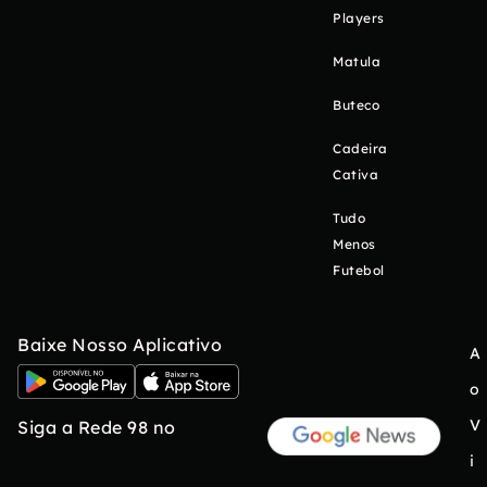
Players
Matula
Buteco
Cadeira
Cativa
Tudo
Menos
Futebol
Baixe Nosso Aplicativo
A
o
V
Siga a Rede 98 no
i