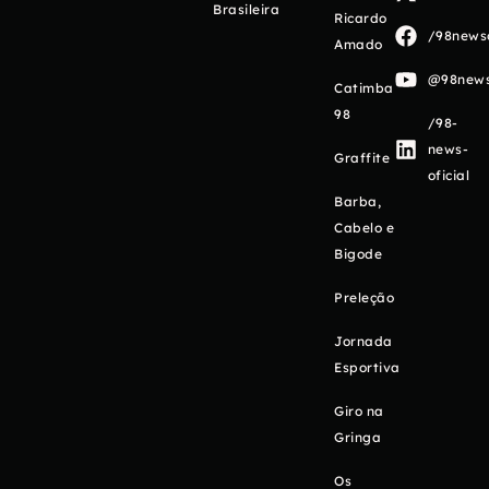
Brasileira
Ricardo
/98newso
Amado
@98newso
Catimba
98
/98-
news-
Graffite
oficial
Barba,
Cabelo e
Bigode
Preleção
Jornada
Esportiva
Giro na
Gringa
Os