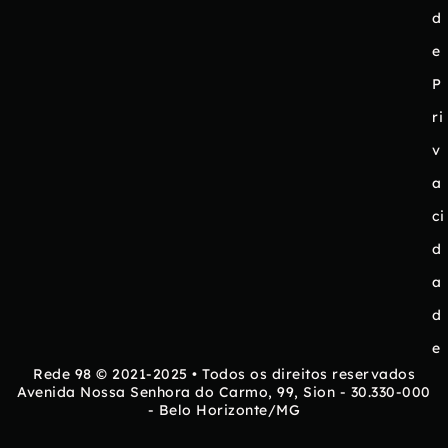
d
e
P
ri
v
a
ci
d
a
d
e
Rede 98 © 2021-2025 • Todos os direitos reservados
Avenida Nossa Senhora do Carmo, 99, Sion - 30.330-000
- Belo Horizonte/MG