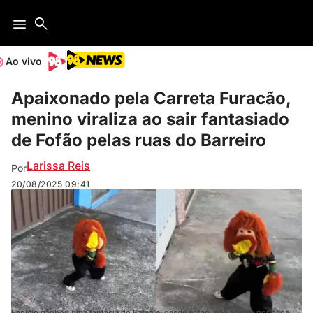
Ao vivo
Apaixonado pela Carreta Furacão,
menino viraliza ao sair fantasiado
de Fofão pelas ruas do Barreiro
Larissa Reis
Por
20/08/2025
09:41
Benício ganhou uma fantasia do Fofão e, desde então, não tira ela por nada