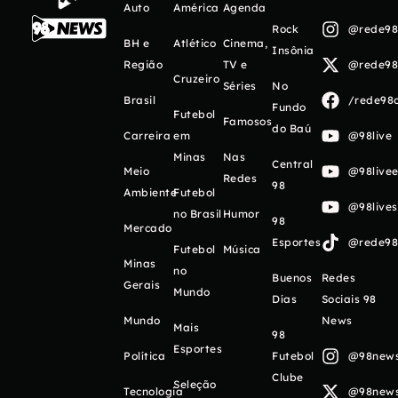
Auto
América
Agenda
Rock
@rede98o
BH e
Atlético
Cinema,
Insônia
Região
TV e
@rede98o
Cruzeiro
Séries
No
Brasil
/rede98o
Fundo
Futebol
Famosos
do Baú
Carreira
em
@98live
Minas
Nas
Central
Meio
@98livee
Redes
98
Ambiente
Futebol
@98live
no Brasil
Humor
98
Mercado
Esportes
@rede98o
Futebol
Música
Minas
no
Buenos
Redes
Gerais
Mundo
Días
Sociais 98
Mundo
News
Mais
98
Esportes
Política
Futebol
@98newso
Clube
Seleção
Tecnologia
@98newso