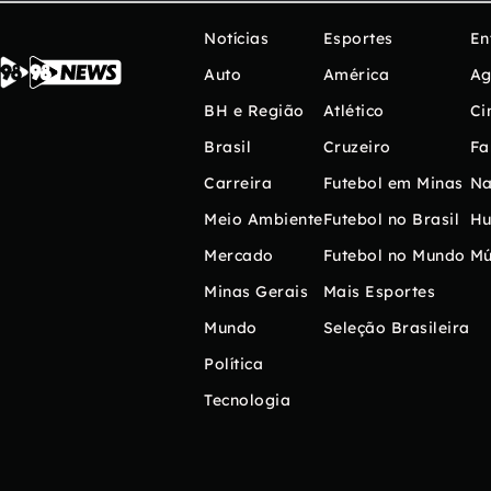
Notícias
Esportes
En
Auto
América
Ag
BH e Região
Atlético
Ci
Brasil
Cruzeiro
Fa
Carreira
Futebol em Minas
Na
Meio Ambiente
Futebol no Brasil
H
Mercado
Futebol no Mundo
Mú
Minas Gerais
Mais Esportes
Mundo
Seleção Brasileira
Política
Tecnologia