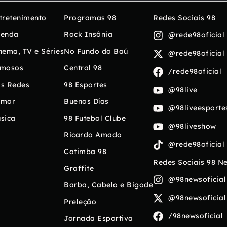
tretenimento
Programas 98
Redes Sociais 98
enda
Rock Insônia
@rede98oficial
nema, TV e Séries
No Fundo do Baú
@rede98oficial
mosos
Central 98
/rede98oficial
s Redes
98 Esportes
@98live
umor
Buenos Días
@98liveesporte
sica
98 Futebol Clube
@98liveshow
Ricardo Amado
@rede98oficial
Catimba 98
Redes Sociais 98 N
Graffite
@98newsoficial
Barba, Cabelo e Bigode
@98newsoficial
Preleção
/98newsoficial
Jornada Esportiva