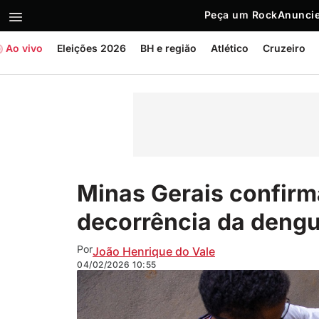
Peça um Rock
Anuncie
Ao vivo
Eleições 2026
BH e região
Atlético
Cruzeiro
Minas Gerais confirm
decorrência da deng
Por
João Henrique do Vale
04/02/2026
10:55