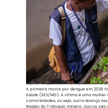
Região do Triângulo Mineiro é a que registra o maior númer
A primeira morte por dengue em 2026 fo
Saúde (SES/MG). A vítima é uma mulher 
comorbidades, ou seja, outra doença ass
Região do Triângulo mineiro. Outros seis