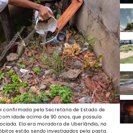
o de casos - (Fábio Marchetto / SES-MG)
i confirmada pela Secretaria de Estado de
com idade acima de 90 anos, que possuía
ociada. Ela era moradora de Uberlândia, na
 óbitos estão sendo investigados pela pasta.