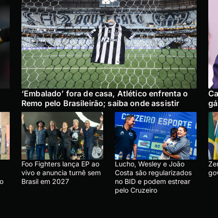
‘Embalado’ fora de casa, Atlético enfrenta o
Ca
Remo pelo Brasileirão; saiba onde assistir
gá
Foo Fighters lança EP ao
Lucho, Wesley e João
Ze
vivo e anuncia turnê sem
Costa são regularizados
go
 o
Brasil em 2027
no BID e podem estrear
pelo Cruzeiro