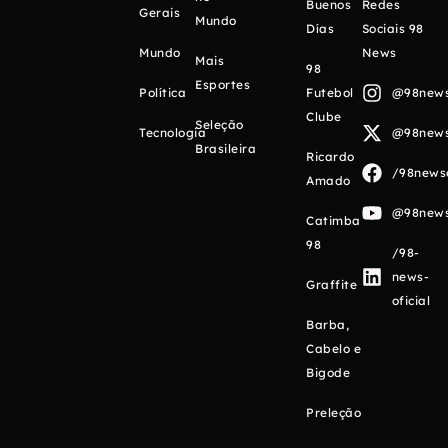
Buenos
Redes
Gerais
Mundo
Días
Sociais 98
Mundo
News
Mais
98
Esportes
Política
Futebol
@98newso
Clube
Seleção
Tecnologia
@98newso
Brasileira
Ricardo
/98newso
Amado
@98newso
Catimba
98
/98-
news-
Graffite
oficial
Barba,
Cabelo e
Bigode
Preleção