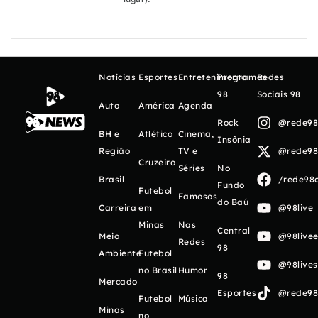
Notícias
Esportes
Entretenimento
Programas
Redes
98
Sociais 98
Auto
América
Agenda
Rock
@rede98o
BH e
Atlético
Cinema,
Insônia
Região
TV e
@rede98o
Cruzeiro
Séries
No
Brasil
/rede98o
Fundo
Futebol
Famosos
do Baú
Carreira
em
@98live
Minas
Nas
Central
Meio
@98livee
Redes
98
Ambiente
Futebol
@98live
no Brasil
Humor
98
Mercado
Esportes
@rede98o
Futebol
Música
Minas
no