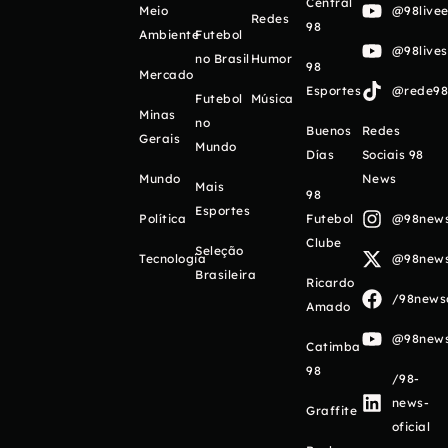
Central
Meio
@98livee
Redes
98
Ambiente
Futebol
@98live
no Brasil
Humor
98
Mercado
Esportes
@rede98o
Futebol
Música
Minas
no
Buenos
Redes
Gerais
Mundo
Días
Sociais 98
Mundo
News
Mais
98
Esportes
Política
Futebol
@98newso
Clube
Seleção
Tecnologia
@98newso
Brasileira
Ricardo
/98newso
Amado
@98newso
Catimba
98
/98-
news-
Graffite
oficial