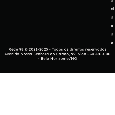
a
ci
d
a
d
e
Rede 98 © 2021-2025 • Todos os direitos reservados
Avenida Nossa Senhora do Carmo, 99, Sion - 30.330-000
- Belo Horizonte/MG