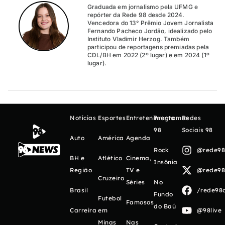
Graduada em jornalismo pela UFMG e
repórter da Rede 98 desde 2024.
Vencedora do 13° Prêmio Jovem Jornalista
Fernando Pacheco Jordão, idealizado pelo
Instituto Vladimir Herzog. Também
participou de reportagens premiadas pela
CDL/BH em 2022 (2º lugar) e em 2024 (1º
lugar).
Notícias
Esportes
Entretenimento
Programas
Redes
98
Sociais 98
Auto
América
Agenda
Rock
@rede98o
BH e
Atlético
Cinema,
Insônia
Região
TV e
@rede98o
Cruzeiro
Séries
No
Brasil
/rede98o
Fundo
Futebol
Famosos
do Baú
Carreira
em
@98live
Minas
Nas