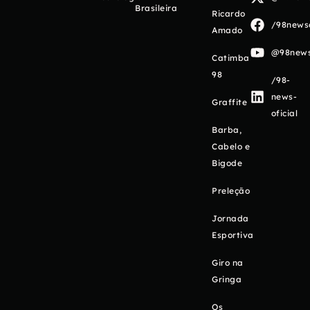
Brasileira
Ricardo
/98newso
Amado
@98newso
Catimba
98
/98-
news-
Graffite
oficial
Barba,
Cabelo e
Bigode
Preleção
Jornada
Esportiva
Giro na
Gringa
Os