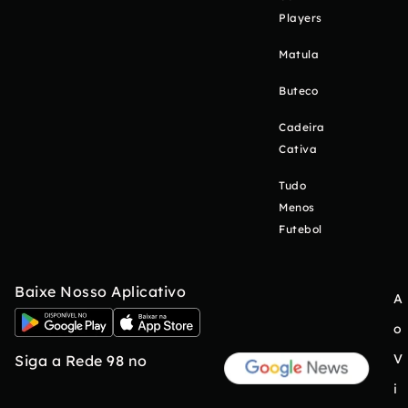
Players
Matula
Buteco
Cadeira
Cativa
Tudo
Menos
Futebol
Baixe Nosso Aplicativo
A
o
V
Siga a Rede 98 no
i