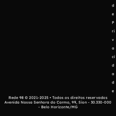
d
e
P
ri
v
a
ci
d
a
d
e
Rede 98 © 2021-2025 • Todos os direitos reservados
Avenida Nossa Senhora do Carmo, 99, Sion - 30.330-000
- Belo Horizonte/MG