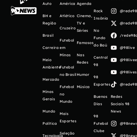
Auto
América
Agenda
Rock
@rede98o
BH e
Atlético
Cinema,
Insônia
Região
TV e
@rede98o
Cruzeiro
Séries
No
Brasil
/rede98o
Fundo
Futebol
Famosos
do Baú
Carreira
em
@98live
Minas
Nas
Central
Meio
@98livee
Redes
98
Ambiente
Futebol
@98live
no Brasil
Humor
98
Mercado
Esportes
@rede98o
Futebol
Música
Minas
no
Buenos
Redes
Gerais
Mundo
Días
Sociais 98
Mundo
News
Mais
98
Esportes
Política
Futebol
@98newso
Clube
Seleção
Tecnologia
@98newso