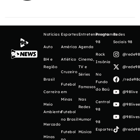
Notícias
Esportes
Entretenimento
Programas
Redes
98
Sociais 98
Auto
América
Agenda
Rock
@rede98o
BH e
Atlético
Cinema,
Insônia
Região
TV e
@rede98o
Cruzeiro
Séries
No
Brasil
/rede98o
Fundo
Futebol
Famosos
do Baú
Carreira
em
@98live
Minas
Nas
Central
Meio
@98livee
Redes
98
Ambiente
Futebol
@98live
no Brasil
Humor
98
Mercado
Esportes
@rede98o
Futebol
Música
Minas
no