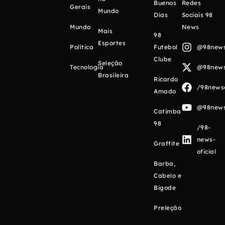
Buenos
Redes
Gerais
Mundo
Días
Sociais 98
Mundo
News
Mais
98
Esportes
Política
Futebol
@98newso
Clube
Seleção
Tecnologia
@98newso
Brasileira
Ricardo
/98newso
Amado
@98newso
Catimba
98
/98-
news-
Graffite
oficial
Barba,
Cabelo e
Bigode
Preleção