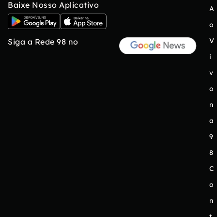
Baixe Nosso Aplicativo
A
o
V
Siga a Rede 98 no
i
v
o
n
a
9
8
C
o
n
t