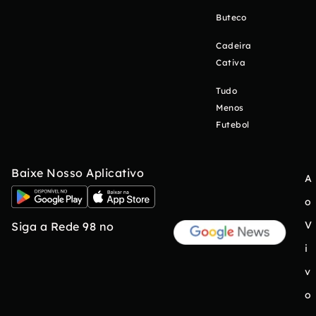
Buteco
Cadeira
Cativa
Tudo
Menos
Futebol
Baixe Nosso Aplicativo
A
o
V
Siga a Rede 98 no
i
v
o