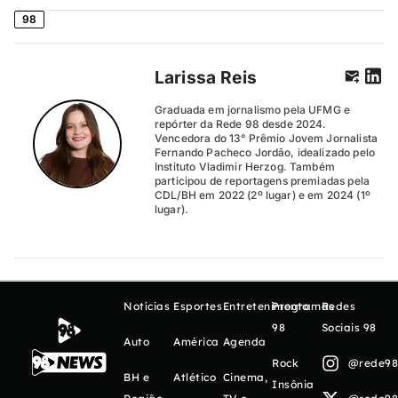
98
Larissa Reis
Graduada em jornalismo pela UFMG e
repórter da Rede 98 desde 2024.
Vencedora do 13° Prêmio Jovem Jornalista
Fernando Pacheco Jordão, idealizado pelo
Instituto Vladimir Herzog. Também
participou de reportagens premiadas pela
CDL/BH em 2022 (2º lugar) e em 2024 (1º
lugar).
Notícias
Esportes
Entretenimento
Programas
Redes
98
Sociais 98
Auto
América
Agenda
Rock
@rede98o
BH e
Atlético
Cinema,
Insônia