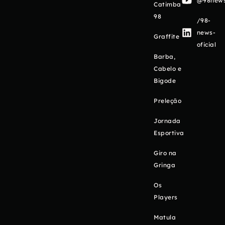
@98newso
Catimba
98
/98-
news-
Graffite
oficial
Barba,
Cabelo e
Bigode
Preleção
Jornada
Esportiva
Giro na
Gringa
Os
Players
Matula