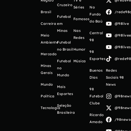
Região
TV e
@rede98o
Cruzeiro
Séries
No
Brasil
/rede98o
Fundo
Futebol
Famosos
do Baú
Carreira
em
@98live
Minas
Nas
Central
Meio
@98livee
Redes
98
Ambiente
Futebol
@98live
no Brasil
Humor
98
Mercado
Esportes
@rede98o
Futebol
Música
Minas
no
Buenos
Redes
Gerais
Mundo
Días
Sociais 98
Mundo
News
Mais
98
Esportes
Política
Futebol
@98newso
Clube
Seleção
Tecnologia
@98newso
Brasileira
Ricardo
/98newso
Amado