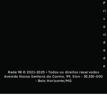
P
ri
v
a
ci
d
a
d
e
Rede 98 © 2021-2025 • Todos os direitos reservados
Avenida Nossa Senhora do Carmo, 99, Sion - 30.330-000
- Belo Horizonte/MG