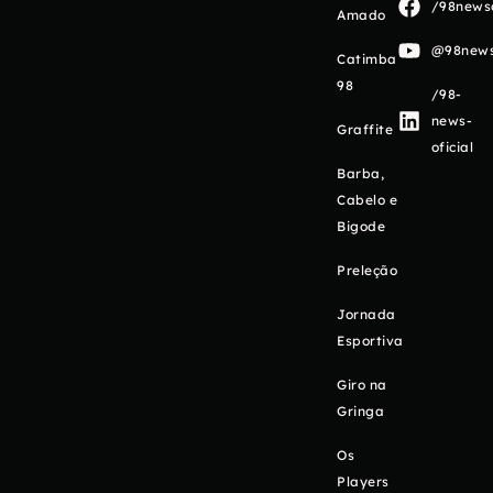
/98newso
Amado
@98newso
Catimba
98
/98-
news-
Graffite
oficial
Barba,
Cabelo e
Bigode
Preleção
Jornada
Esportiva
Giro na
Gringa
Os
Players