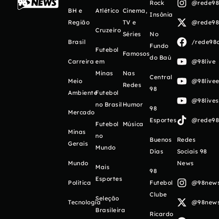
Rock
@rede98o
BH e
Atlético
Cinema,
Insônia
Região
TV e
@rede98o
Cruzeiro
Séries
No
Brasil
/rede98o
Fundo
Futebol
Famosos
do Baú
Carreira
em
@98live
Minas
Nas
Central
Meio
@98livee
Redes
98
Ambiente
Futebol
@98live
no Brasil
Humor
98
Mercado
Esportes
@rede98o
Futebol
Música
Minas
no
Buenos
Redes
Gerais
Mundo
Días
Sociais 98
Mundo
News
Mais
98
Esportes
Política
Futebol
@98newso
Clube
Seleção
Tecnologia
@98newso
Brasileira
Ricardo