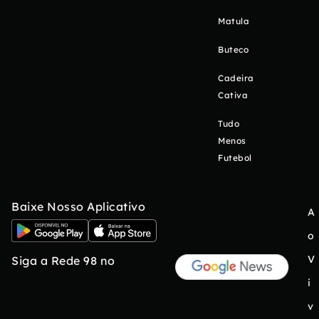
Matula
Buteco
Cadeira
Cativa
Tudo
Menos
Futebol
Baixe Nosso Aplicativo
A
o
V
Siga a Rede 98 no
i
v