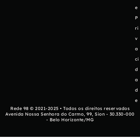
e
P
ri
v
a
ci
d
a
d
e
Rede 98 © 2021-2025 • Todos os direitos reservados
Avenida Nossa Senhora do Carmo, 99, Sion - 30.330-000
- Belo Horizonte/MG