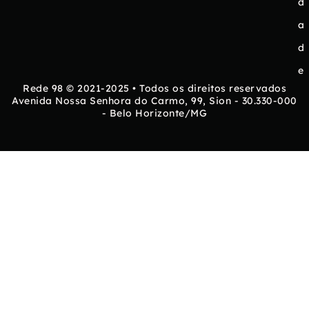
d
a
d
e
Rede 98 © 2021-2025 • Todos os direitos reservados
Avenida Nossa Senhora do Carmo, 99, Sion - 30.330-000
- Belo Horizonte/MG