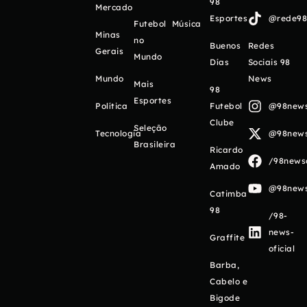
98
Mercado
Esportes
@rede98o
Futebol
Música
Minas
no
Buenos
Redes
Gerais
Mundo
Días
Sociais 98
Mundo
News
Mais
98
Esportes
Política
Futebol
@98newso
Clube
Seleção
Tecnologia
@98newso
Brasileira
Ricardo
/98newso
Amado
@98newso
Catimba
98
/98-
news-
Graffite
oficial
Barba,
Cabelo e
Bigode