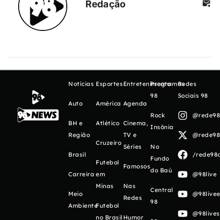
Redação
Notícias
Esportes
Entretenimento
Programas
Redes
98
Sociais 98
Auto
América
Agenda
Rock
@rede98o
BH e
Atlético
Cinema,
Insônia
Região
TV e
@rede98o
Cruzeiro
Séries
No
Brasil
/rede98o
Fundo
Futebol
Famosos
do Baú
Carreira
em
@98live
Minas
Nas
Central
Meio
@98livee
Redes
98
Ambiente
Futebol
@98live
no Brasil
Humor