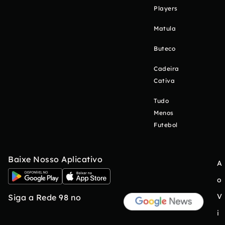
Players
Matula
Buteco
Cadeira
Cativa
Tudo
Menos
Futebol
Baixe Nosso Aplicativo
A
o
V
Siga a Rede 98 no
i