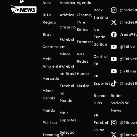
Auto
América
Agenda
Rock
@rede98o
BH e
Atlético
Cinema,
Insônia
Região
TV e
@rede98o
Cruzeiro
Séries
No
Brasil
/rede98o
Fundo
Futebol
Famosos
do Baú
Carreira
em
@98live
Minas
Nas
Central
Meio
@98livee
Redes
98
Ambiente
Futebol
@98live
no Brasil
Humor
98
Mercado
Esportes
@rede98o
Futebol
Música
Minas
no
Buenos
Redes
Gerais
Mundo
Días
Sociais 98
Mundo
News
Mais
98
Esportes
Política
Futebol
@98newso
Clube
Seleção
Tecnologia
@98newso