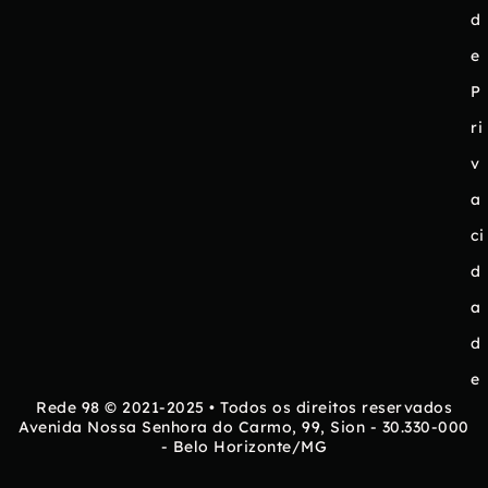
d
e
P
ri
v
a
ci
d
a
d
e
Rede 98 © 2021-2025 • Todos os direitos reservados
Avenida Nossa Senhora do Carmo, 99, Sion - 30.330-000
- Belo Horizonte/MG