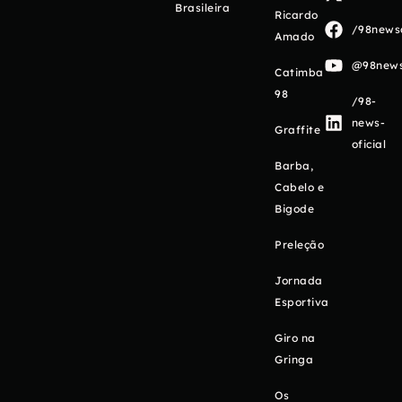
Brasileira
Ricardo
/98newso
Amado
@98newso
Catimba
98
/98-
news-
Graffite
oficial
Barba,
Cabelo e
Bigode
Preleção
Jornada
Esportiva
Giro na
Gringa
Os