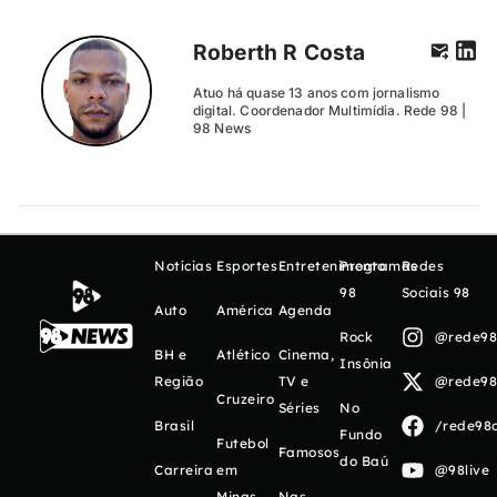
Roberth R Costa
Atuo há quase 13 anos com jornalismo
digital. Coordenador Multimídia. Rede 98 |
98 News
Notícias
Esportes
Entretenimento
Programas
Redes
98
Sociais 98
Auto
América
Agenda
Rock
@rede98o
BH e
Atlético
Cinema,
Insônia
Região
TV e
@rede98o
Cruzeiro
Séries
No
Brasil
/rede98o
Fundo
Futebol
Famosos
do Baú
Carreira
em
@98live
Minas
Nas