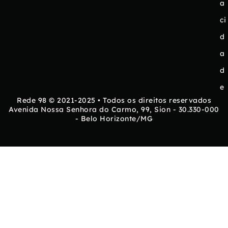
a
ci
d
a
d
e
Rede 98 © 2021-2025 • Todos os direitos reservados
Avenida Nossa Senhora do Carmo, 99, Sion - 30.330-000
- Belo Horizonte/MG