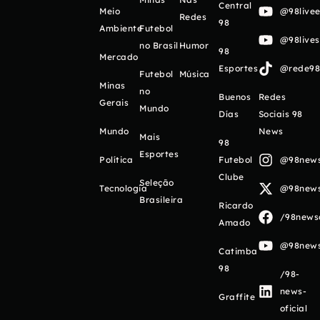
Central
Meio
@98livee
Redes
98
Ambiente
Futebol
@98live
no Brasil
Humor
98
Mercado
Esportes
@rede98o
Futebol
Música
Minas
no
Buenos
Redes
Gerais
Mundo
Días
Sociais 98
Mundo
News
Mais
98
Esportes
Política
Futebol
@98newso
Clube
Seleção
Tecnologia
@98newso
Brasileira
Ricardo
/98newso
Amado
@98newso
Catimba
98
/98-
news-
Graffite
oficial