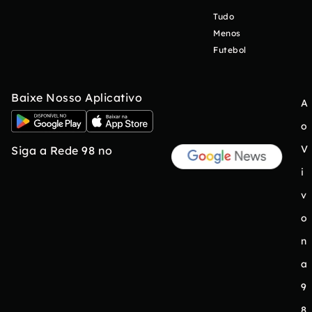
Tudo
Menos
Futebol
Baixe Nosso Aplicativo
A
o
V
Siga a Rede 98 no
i
v
o
n
a
9
8