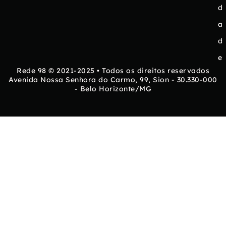
d
a
d
e
Rede 98 © 2021-2025 • Todos os direitos reservados
Avenida Nossa Senhora do Carmo, 99, Sion - 30.330-000
- Belo Horizonte/MG