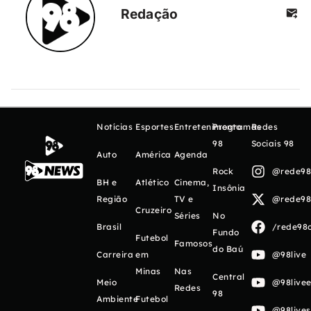
Redação
Notícias
Esportes
Entretenimento
Programas
Redes
98
Sociais 98
Auto
América
Agenda
Rock
@rede98o
BH e
Atlético
Cinema,
Insônia
Região
TV e
@rede98o
Cruzeiro
Séries
No
Brasil
/rede98o
Fundo
Futebol
Famosos
do Baú
Carreira
em
@98live
Minas
Nas
Central
Meio
@98livee
Redes
98
Ambiente
Futebol
@98live