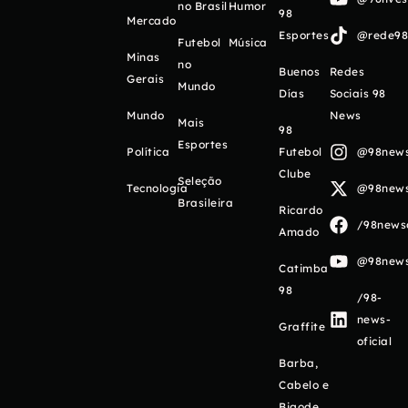
no Brasil
Humor
98
Mercado
Esportes
@rede98o
Futebol
Música
Minas
no
Buenos
Redes
Gerais
Mundo
Días
Sociais 98
Mundo
News
Mais
98
Esportes
Política
Futebol
@98newso
Clube
Seleção
Tecnologia
@98newso
Brasileira
Ricardo
/98newso
Amado
@98newso
Catimba
98
/98-
news-
Graffite
oficial
Barba,
Cabelo e
Bigode