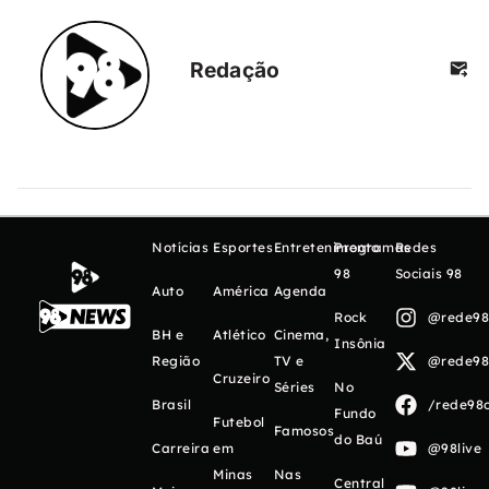
Redação
Notícias
Esportes
Entretenimento
Programas
Redes
98
Sociais 98
Auto
América
Agenda
Rock
@rede98o
BH e
Atlético
Cinema,
Insônia
Região
TV e
@rede98o
Cruzeiro
Séries
No
Brasil
/rede98o
Fundo
Futebol
Famosos
do Baú
Carreira
em
@98live
Minas
Nas
Central