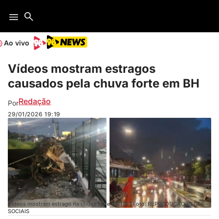
Ao vivo
Vídeos mostram estragos
causados pela chuva forte em BH
Redação
Por
29/01/2026
19:19
Vídeos mostram estrago na chuva forte em BH | Foto: REPRODUÇÃO/REDES
SOCIAIS