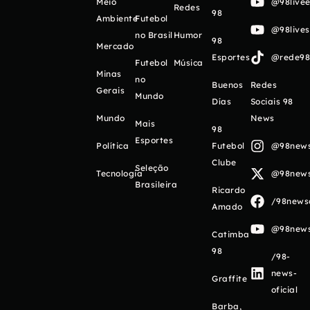
Meio
@98livee
Redes
98
Ambiente
Futebol
@98live
no Brasil
Humor
98
Mercado
Esportes
@rede98o
Futebol
Música
Minas
no
Buenos
Redes
Gerais
Mundo
Días
Sociais 98
Mundo
News
Mais
98
Esportes
Política
Futebol
@98newso
Clube
Seleção
Tecnologia
@98newso
Brasileira
Ricardo
/98newso
Amado
@98newso
Catimba
98
/98-
news-
Graffite
oficial
Barba,