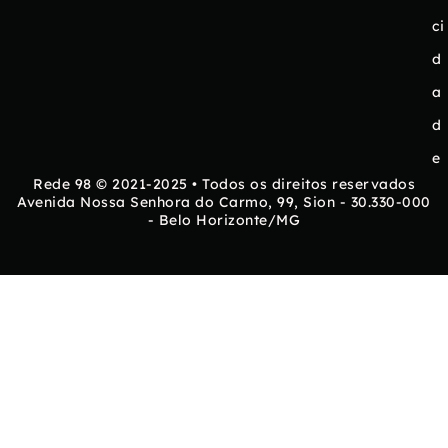
ci
d
a
d
e
Rede 98 © 2021-2025 • Todos os direitos reservados
Avenida Nossa Senhora do Carmo, 99, Sion - 30.330-000
- Belo Horizonte/MG