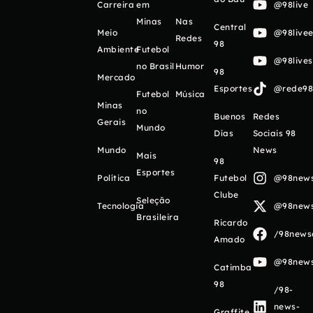
Carreira
em
@98live
Minas
Nas
Central
Meio
@98livee
Redes
98
Ambiente
Futebol
@98live
no Brasil
Humor
98
Mercado
Esportes
@rede98o
Futebol
Música
Minas
no
Buenos
Redes
Gerais
Mundo
Días
Sociais 98
Mundo
News
Mais
98
Esportes
Política
Futebol
@98newso
Clube
Seleção
Tecnologia
@98newso
Brasileira
Ricardo
/98newso
Amado
@98newso
Catimba
98
/98-
news-
Graffite