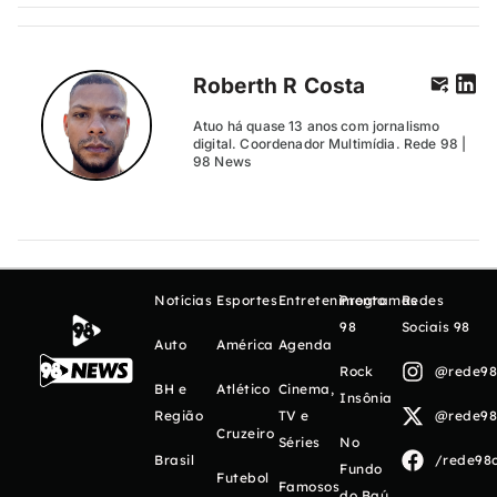
Roberth R Costa
Atuo há quase 13 anos com jornalismo
digital. Coordenador Multimídia. Rede 98 |
98 News
Notícias
Esportes
Entretenimento
Programas
Redes
98
Sociais 98
Auto
América
Agenda
Rock
@rede98o
BH e
Atlético
Cinema,
Insônia
Região
TV e
@rede98o
Cruzeiro
Séries
No
Brasil
/rede98o
Fundo
Futebol
Famosos
do Baú