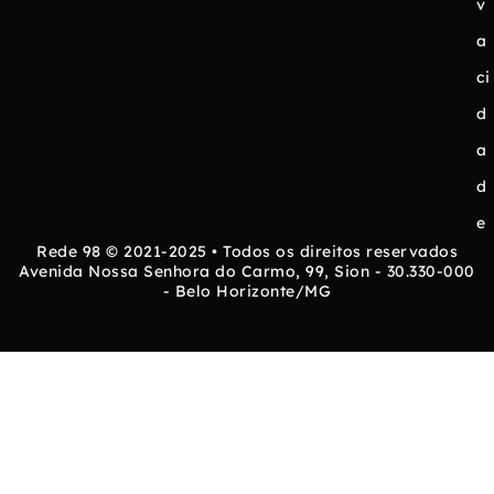
v
a
ci
d
a
d
e
Rede 98 © 2021-2025 • Todos os direitos reservados
Avenida Nossa Senhora do Carmo, 99, Sion - 30.330-000
- Belo Horizonte/MG