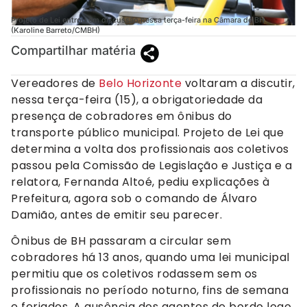
Projeto de Lei entrou em discussão nessa terça-feira na Câmara de BH
(Karoline Barreto/CMBH)
Compartilhar matéria
Vereadores de
Belo Horizonte
voltaram a discutir,
nessa terça-feira (15), a obrigatoriedade da
presença de cobradores em ônibus do
transporte público municipal. Projeto de Lei que
determina a volta dos profissionais aos coletivos
passou pela Comissão de Legislação e Justiça e a
relatora, Fernanda Altoé, pediu explicações à
Prefeitura, agora sob o comando de Álvaro
Damião, antes de emitir seu parecer.
Ônibus de BH passaram a circular sem
cobradores há 13 anos, quando uma lei municipal
permitiu que os coletivos rodassem sem os
profissionais no período noturno, fins de semana
e feriados. A ausência dos agentes de bordo logo