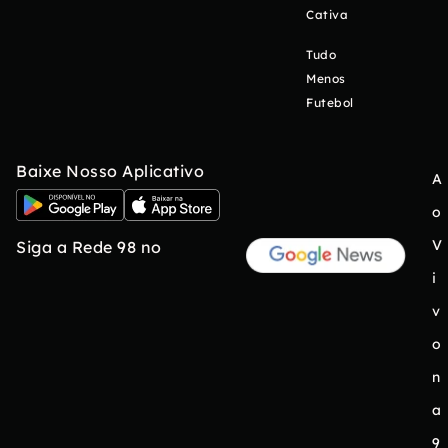
Cativa
Tudo
Menos
Futebol
Baixe Nosso Aplicativo
A
o
V
Siga a Rede 98 no
i
v
o
n
a
9