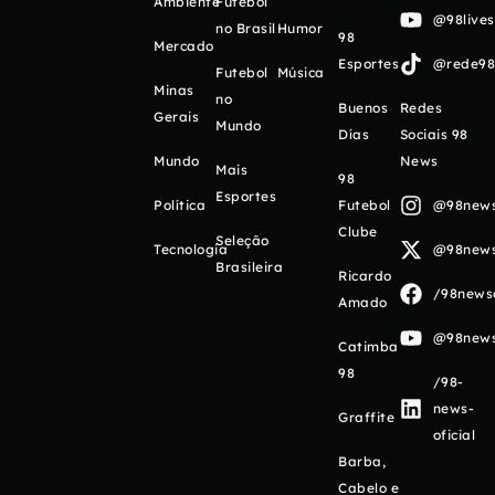
Ambiente
Futebol
@98live
no Brasil
Humor
98
Mercado
Esportes
@rede98o
Futebol
Música
Minas
no
Buenos
Redes
Gerais
Mundo
Días
Sociais 98
Mundo
News
Mais
98
Esportes
Política
Futebol
@98newso
Clube
Seleção
Tecnologia
@98newso
Brasileira
Ricardo
/98newso
Amado
@98newso
Catimba
98
/98-
news-
Graffite
oficial
Barba,
Cabelo e