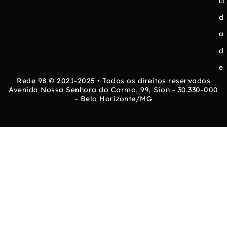
ci
d
a
d
e
Rede 98 © 2021-2025 • Todos os direitos reservados
Avenida Nossa Senhora do Carmo, 99, Sion - 30.330-000
- Belo Horizonte/MG