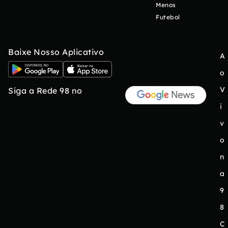
Menos
Futebol
Baixe Nosso Aplicativo
A
o
V
Siga a Rede 98 no
i
v
o
n
a
9
8
C