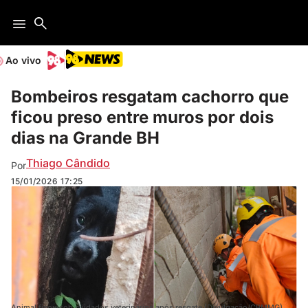
Ao vivo
Bombeiros resgatam cachorro que
ficou preso entre muros por dois
dias na Grande BH
Thiago Cândido
Por
15/01/2026
17:25
Animal ficou sob cuidados veterinários após resgate (Divulgação/CBMMG)