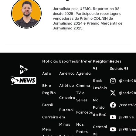
Jornalista pela UFMG. Repórter na 98
desde 2025. Participou de reportagens
vencedoras do Prêmio CDL/BH de
Jornalismo 2024 e Prêmio Mercantil de
Jornalismo 2025.
Notícias
Esportes
Entretenimento
Programas
Redes
98
Sociais 98
Auto
América
Agenda
Rock
@rede98o
BH e
Atlético
Cinema,
Insônia
Região
TV e
@rede98o
Cruzeiro
Séries
No
Brasil
/rede98o
Fundo
Futebol
Famosos
do Baú
Carreira
em
@98live
Minas
Nas
Central
Meio
@98livee
Redes
98