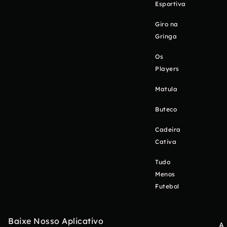
Esportiva
Giro na
Gringa
Os
Players
Matula
Buteco
Cadeira
Cativa
Tudo
Menos
Futebol
Baixe Nosso Aplicativo
A