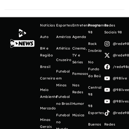
Notícias
Esportes
Entretenimento
Programas
Redes
98
Sociais 98
Auto
América
Agenda
Rock
@rede98o
BH e
Atlético
Cinema,
Insônia
Região
TV e
@rede98o
Cruzeiro
Séries
No
Brasil
/rede98o
Fundo
Futebol
Famosos
do Baú
Carreira
em
@98live
Minas
Nas
Central
Meio
@98livee
Redes
98
Ambiente
Futebol
@98live
no Brasil
Humor
98
Mercado
Esportes
@rede98o
Futebol
Música
Minas
no
Buenos
Redes
Gerais
Mundo