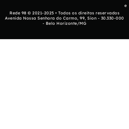
e
Rede 98 © 2021-2025 • Todos os direitos reservados
Avenida Nossa Senhora do Carmo, 99, Sion - 30.330-000
- Belo Horizonte/MG