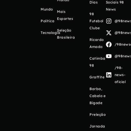
Días
Sociais 98
Mundo
News
Mais
98
Esportes
Política
Futebol
@98newso
Clube
Seleção
Tecnologia
@98newso
Brasileira
Ricardo
/98newso
Amado
@98newso
Catimba
98
/98-
news-
Graffite
oficial
Barba,
Cabelo e
Bigode
Preleção
Jornada