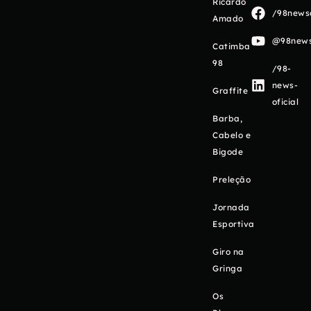
Ricardo
/98newso
Amado
@98newso
Catimba
98
/98-
news-
Graffite
oficial
Barba,
Cabelo e
Bigode
Preleção
Jornada
Esportiva
Giro na
Gringa
Os