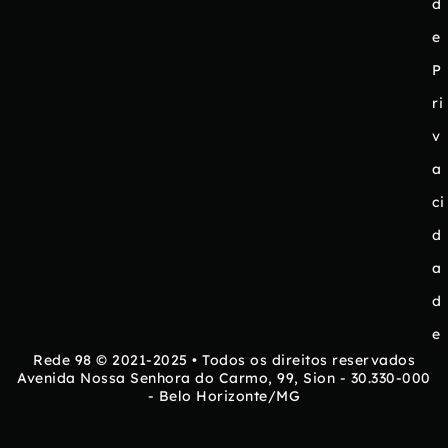
d
e
P
ri
v
a
ci
d
a
d
e
Rede 98 © 2021-2025 • Todos os direitos reservados
Avenida Nossa Senhora do Carmo, 99, Sion - 30.330-000
- Belo Horizonte/MG