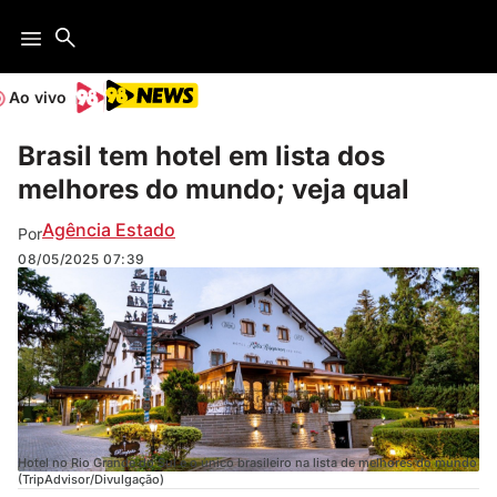
Ao vivo
Brasil tem hotel em lista dos
melhores do mundo; veja qual
Agência Estado
Por
08/05/2025
07:39
Hotel no Rio Grande do Sul é o único brasileiro na lista de melhores do mundo
(TripAdvisor/Divulgação)