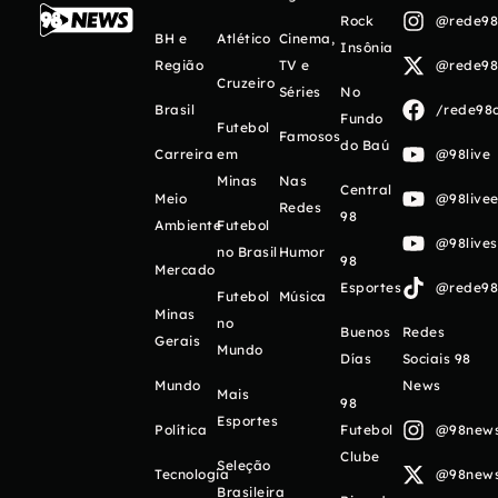
Rock
@rede98o
BH e
Atlético
Cinema,
Insônia
Região
TV e
@rede98o
Cruzeiro
Séries
No
Brasil
/rede98o
Fundo
Futebol
Famosos
do Baú
Carreira
em
@98live
Minas
Nas
Central
Meio
@98livee
Redes
98
Ambiente
Futebol
@98live
no Brasil
Humor
98
Mercado
Esportes
@rede98o
Futebol
Música
Minas
no
Buenos
Redes
Gerais
Mundo
Días
Sociais 98
Mundo
News
Mais
98
Esportes
Política
Futebol
@98newso
Clube
Seleção
Tecnologia
@98newso
Brasileira