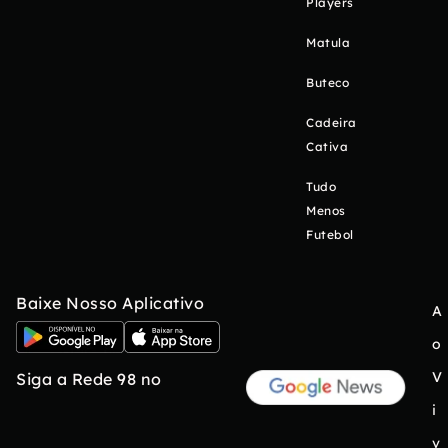
Players
Matula
Buteco
Cadeira
Cativa
Tudo
Menos
Futebol
Baixe Nosso Aplicativo
A
o
V
Siga a Rede 98 no
i
v