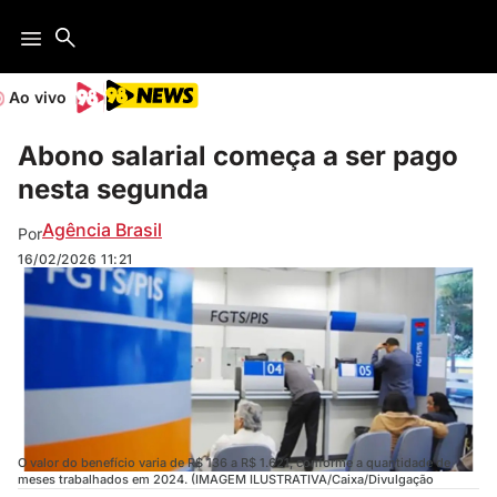
Ao vivo
Abono salarial começa a ser pago
nesta segunda
Agência Brasil
Por
16/02/2026
11:21
O valor do benefício varia de R$ 136 a R$ 1.621, conforme a quantidade de
meses trabalhados em 2024. (IMAGEM ILUSTRATIVA/Caixa/Divulgação