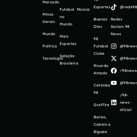
Mercado
Esportes
@rede98o
Futebol
Música
Minas
no
Buenos
Redes
Gerais
Mundo
Días
Sociais 98
Mundo
News
Mais
98
Esportes
Política
Futebol
@98newso
Clube
Seleção
Tecnologia
@98newso
Brasileira
Ricardo
/98newso
Amado
@98newso
Catimba
98
/98-
news-
Graffite
oficial
Barba,
Cabelo e
Bigode