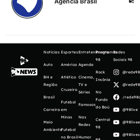
Agência Brasil
Notícias
Esportes
Entretenimento
Programas
Redes
98
Sociais 98
Auto
América
Agenda
Rock
@rede98o
BH e
Atlético
Cinema,
Insônia
Região
TV e
@rede98o
Cruzeiro
Séries
No
Brasil
/rede98o
Fundo
Futebol
Famosos
do Baú
Carreira
em
@98live
Minas
Nas
Central
Meio
@98livee
Redes
98
Ambiente
Futebol
@98live
no Brasil
Humor
98