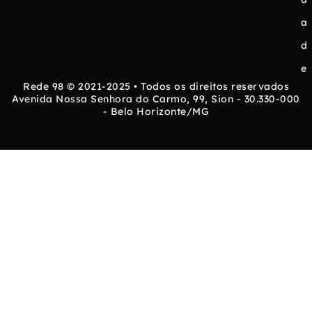
a
d
e
Rede 98 © 2021-2025 • Todos os direitos reservados
Avenida Nossa Senhora do Carmo, 99, Sion - 30.330-000
- Belo Horizonte/MG