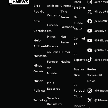
Rock
@rede98o
BH e
Atlético
Cinema,
Insônia
Região
TV e
@rede98o
Cruzeiro
Séries
No
Brasil
/rede98o
Fundo
Futebol
Famosos
do Baú
Carreira
em
@98live
Minas
Nas
Central
Meio
@98livee
Redes
98
Ambiente
Futebol
@98live
no Brasil
Humor
98
Mercado
Esportes
@rede98o
Futebol
Música
Minas
no
Buenos
Redes
Gerais
Mundo
Días
Sociais 98
Mundo
News
Mais
98
Esportes
Política
Futebol
@98newso
Clube
Seleção
Tecnologia
@98newso
Brasileira
Ricardo