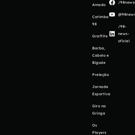
/98newso
Amado
@98newso
Catimba
98
/98-
news-
Graffite
oficial
Barba,
Cabelo e
Bigode
Preleção
Jornada
Esportiva
Giro na
Gringa
Os
Players