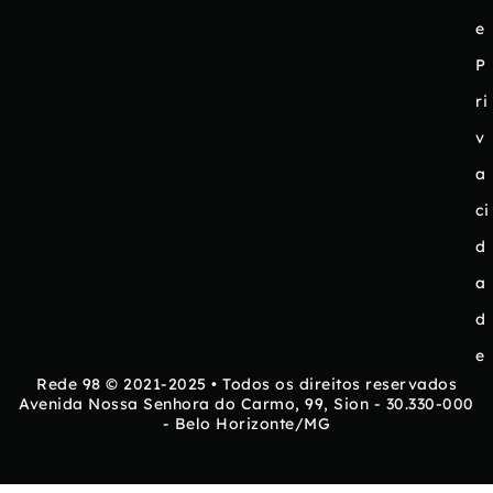
e
P
ri
v
a
ci
d
a
d
e
Rede 98 © 2021-2025 • Todos os direitos reservados
Avenida Nossa Senhora do Carmo, 99, Sion - 30.330-000
- Belo Horizonte/MG