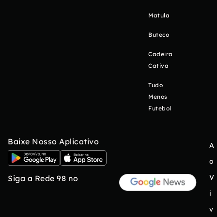
Matula
Buteco
Cadeira
Cativa
Tudo
Menos
Futebol
Baixe Nosso Aplicativo
A
o
V
Siga a Rede 98 no
i
v